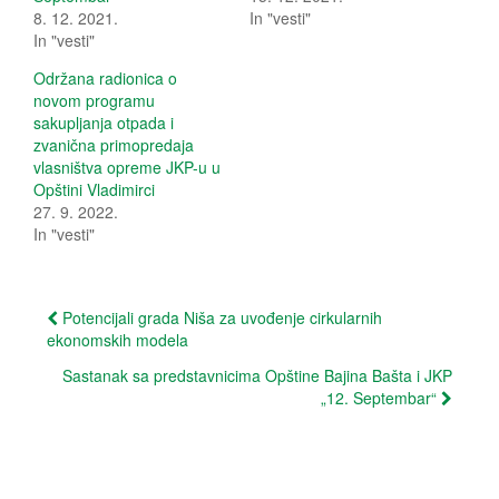
T
F
8. 12. 2021.
In "vesti"
w
a
In "vesti"
i
c
t
e
t
b
Održana radionica o
e
o
r
o
novom programu
(
k
sakupljanja otpada i
O
(
p
O
zvanična primopredaja
e
p
vlasništva opreme JKP-u u
n
e
s
n
Opštini Vladimirci
i
s
27. 9. 2022.
n
i
n
n
In "vesti"
e
n
w
e
w
w
i
w
n
i
Post
d
n
Potencijali grada Niša za uvođenje cirkularnih
o
d
ekonomskih modela
w
o
navigation
)
w
)
Sastanak sa predstavnicima Opštine Bajina Bašta i JKP
„12. Septembar“