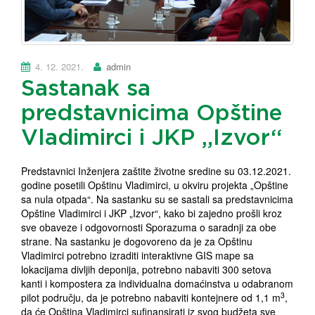
4. 12. 2021.
admin
Sastanak sa
predstavnicima Opštine
Vladimirci i JKP „Izvor“
Predstavnici Inženjera zaštite životne sredine su 03.12.2021.
godine posetili Opštinu Vladimirci, u okviru projekta „Opštine
sa nula otpada“. Na sastanku su se sastali sa predstavnicima
Opštine Vladimirci i JKP „Izvor“, kako bi zajedno prošli kroz
sve obaveze i odgovornosti Sporazuma o saradnji za obe
strane. Na sastanku je dogovoreno da je za Opštinu
Vladimirci potrebno izraditi interaktivne GIS mape sa
lokacijama divljih deponija, potrebno nabaviti 300 setova
kanti i kompostera za individualna domaćinstva u odabranom
3
pilot području, da je potrebno nabaviti kontejnere od 1,1 m
,
da će Opština Vladimirci sufinansirati iz svog budžeta sve