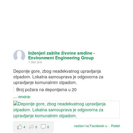
Inženjeri zaštite životne sredine -
Environment Engineering Group
1 dan pre
Deponije gore, zbog neadekvatnog upravljanja
otpadom. Lokalna samouprava je odgovorna za
upravljanje komunalnim otpadom.
Broj požara na deponijama u 20
...
detaljnije
nastavi na Facebook-u
·
Podeli
4
0
0