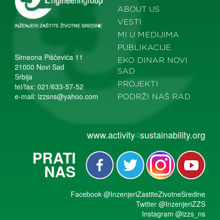
ABOUT US
VESTI
MI U MEDIJIMA
PUBLIKACIJE
Simeona Piščevića 11
EKO DINAR NOVI
21000 Novi Sad
SAD
Srbija
PROJEKTI
tel/fax: 021/633-57-52
e-mail:
izzsns@yahoo.com
PODRŽI NAŠ RAD
www.activity
4
sustainability.org
PRATI
NAS
Facebook
@InzenjeriZastiteZivotneSredine
Twitter
@InzenjeriZZS
Instagram
@izzs_ns