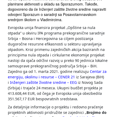
planirane aktivnosti u skladu sa Sporazumom. Takođe,
dogovoreno da će Inženjeri zaštite životne sredine napraviti
odvojeni Sporazum o saradnji sa Posavotamnavskom
srednjom školom u Vladimircima.
Evropska unija finansira projekat „Opštine sa nula
otpada“ u okviru IPA programa prekogranične saradnje
Srbija – Bosna i Hercegovina sa ciljem postizanja
dugoročne resursne efikasnosti u sektoru upravljanja
otpadom. Kroz primenu zajedničkih akcija baziranih na
principima nula otpada i cirkularne ekonomije projekat
nastoji da ojača održivi razvoj u preko 90 jedinica lokalne
samouprave prekograničnog područja Srbija – BiH.
Zajedno ga od 1. marta 2021. godine realizuju
Centar za
energiju, okolinu i resurse – CENER 21
iz Sarajeva (BiH)
i
Inženjeri zaštite životne sredine – EEG
iz Novog Sada
(Srbija) i trajaće 24 meseca. Ukupni budžet projekta je
413.608,44 EUR,
od čega je Evropska unija obezbedila
351.567,17 EUR bespovratnih sredstava.
Za detaljnije informacije o projektu i redovno praćenje
projektnih aktivnosti pridružite se zajednici „
Brojimo do