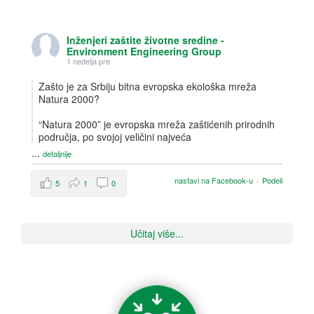
Inženjeri zaštite životne sredine -
Environment Engineering Group
1 nedelja pre
Zašto je za Srbiju bitna evropska ekološka mreža
Natura 2000?
“Natura 2000” je evropska mreža zaštićenih prirodnih
područja, po svojoj veličini najveća
...
detaljnije
nastavi na Facebook-u
·
Podeli
5
1
0
Učitaj više...