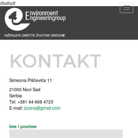
dfsdfsdf
T
o
g
g
l
e
n
a
KONTAKT
v
i
g
a
Simeona Piščevića 11
t
i
21000 Novi Sad
o
Serbia
n
Tel: +381 64 668 4723
E-mail:
izzsns@gmail.com
Ime i prezime