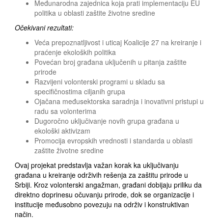
Međunarodna zajednica koja prati implementaciju EU
politika u oblasti zaštite životne sredine
Očekivani rezultati:
Veća prepoznatljivost i uticaj Koalicije 27 na kreiranje i
praćenje ekoloških politika
Povećan broj građana uključenih u pitanja zaštite
prirode
Razvijeni volonterski programi u skladu sa
specifičnostima ciljanih grupa
Ojačana međusektorska saradnja i inovativni pristupi u
radu sa volonterima
Dugoročno uključivanje novih grupa građana u
ekološki aktivizam
Promocija evropskih vrednosti i standarda u oblasti
zaštite životne sredine
Ovaj projekat predstavlja važan korak ka uključivanju
građana u kreiranje održivih rešenja za zaštitu prirode u
Srbiji. Kroz volonterski angažman, građani dobijaju priliku da
direktno doprinesu očuvanju prirode, dok se organizacije i
institucije međusobno povezuju na održiv i konstruktivan
način.