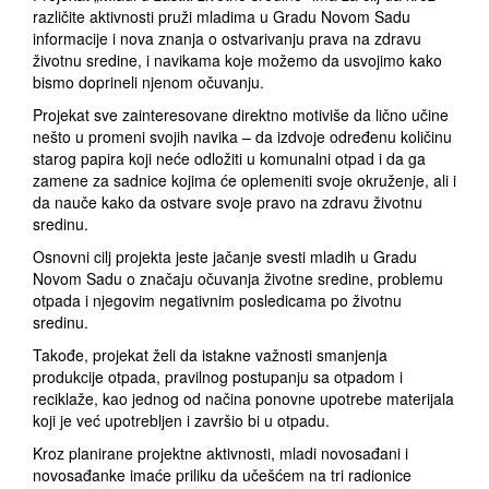
različite aktivnosti pruži mladima u Gradu Novom Sadu
informacije i nova znanja o ostvarivanju prava na zdravu
životnu sredine, i navikama koje možemo da usvojimo kako
bismo doprineli njenom očuvanju.
Projekat sve zainteresovane direktno motiviše da lično učine
nešto u promeni svojih navika – da izdvoje određenu količinu
starog papira koji neće odložiti u komunalni otpad i da ga
zamene za sadnice kojima će oplemeniti svoje okruženje, ali i
da nauče kako da ostvare svoje pravo na zdravu životnu
sredinu.
Osnovni cilj projekta jeste jačanje svesti mladih u Gradu
Novom Sadu o značaju očuvanja životne sredine, problemu
otpada i njegovim negativnim posledicama po životnu
sredinu.
Takođe, projekat želi da istakne važnosti smanjenja
produkcije otpada, pravilnog postupanju sa otpadom i
reciklaže, kao jednog od načina ponovne upotrebe materijala
koji je već upotrebljen i završio bi u otpadu.
Kroz planirane projektne aktivnosti, mladi novosađani i
novosađanke imaće priliku da učešćem na tri radionice