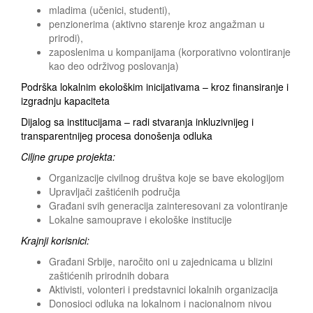
mladima (učenici, studenti),
penzionerima (aktivno starenje kroz angažman u
prirodi),
zaposlenima u kompanijama (korporativno volontiranje
kao deo održivog poslovanja)
Podrška lokalnim ekološkim inicijativama – kroz finansiranje i
izgradnju kapaciteta
Dijalog sa institucijama – radi stvaranja inkluzivnijeg i
transparentnijeg procesa donošenja odluka
Ciljne grupe projekta:
Organizacije civilnog društva koje se bave ekologijom
Upravljači zaštićenih područja
Građani svih generacija zainteresovani za volontiranje
Lokalne samouprave i ekološke institucije
Krajnji korisnici:
Građani Srbije, naročito oni u zajednicama u blizini
zaštićenih prirodnih dobara
Aktivisti, volonteri i predstavnici lokalnih organizacija
Donosioci odluka na lokalnom i nacionalnom nivou