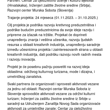
Partneri: Centar za cjeloživotno učenje i kulturu Bjelovar
(Hrvatskaka), Inženjeri zaštite životne sredine (Srbija),
Razvojni center Murska Sobota (Slovenija)
Trajanje projekta: 24 mjeseca (01.11.2023. – 31.10.2025.)
Cilj projekta je podrška razvoju kretivnog preduzetništva i
podrške budućim preduzetnicima da svoje ideje razviju i
pripreme za izlazak na tržište. Projekat će doprineti
unapređenju znanja i veština učesnika, razvoju ljudskih
resursa u oblasti kreativnih industrija, unapređenju saradnje
između učesnicima projekta i zainteresovanih strana u oblasti
kreativnih industrija, dati podršku razvoju novih radnih mesta
i razvoju inovacija.
Projekt je će posebnu pažnju posvetiti na razvoj ideja
oblastima: održivog kulturnog turizama, mode i dizajna, i
umetničkog zanatstva.
Svaki partnera će organizovati i sprovesti aktivnosti vezane
za jednu od oblasti: Razvojni centar Murska Sobota iz
Slovenije sprovodiće aktivnosti vezane za održivi kulturni
turizam; Inženjeri za zaštitu životne sredine iz Srbije u
saradnji sa Udruženjem Zanatlija Novog Sada organizovaće
aktivnosti za umjetničke zanate; Centar za cjeloživotno