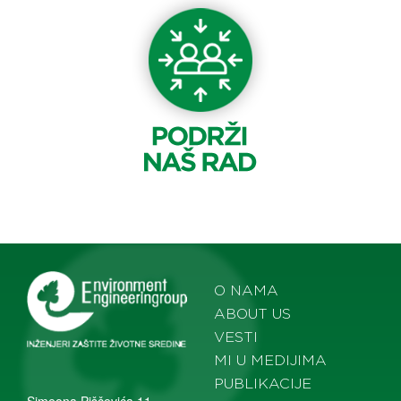
O NAMA
ABOUT US
VESTI
MI U MEDIJIMA
PUBLIKACIJE
Simeona Piščevića 11