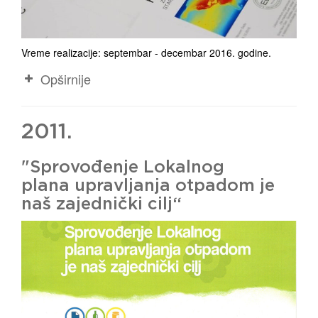
Vreme realizacije: septembar - decembar 2016. godine.
Opširnije
2011.
"Spro
vođenje
Lokalnog
plana
upravljanja otpadom je
naš zajednički cilj
“