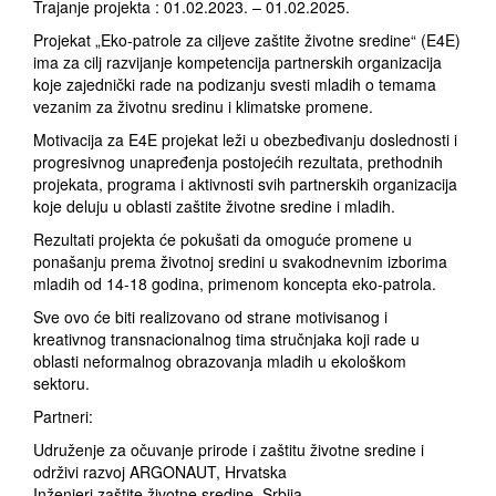
Trajanje projekta : 01.02.2023. – 01.02.2025.
Projekat „Eko-patrole za ciljeve zaštite životne sredine“ (E4E)
ima za cilj razvijanje kompetencija partnerskih organizacija
koje zajednički rade na podizanju svesti mladih o temama
vezanim za životnu sredinu i klimatske promene.
Motivacija za E4E projekat leži u obezbeđivanju doslednosti i
progresivnog unapređenja postojećih rezultata, prethodnih
projekata, programa i aktivnosti svih partnerskih organizacija
koje deluju u oblasti zaštite životne sredine i mladih.
Rezultati projekta će pokušati da omoguće promene u
ponašanju prema životnoj sredini u svakodnevnim izborima
mladih od 14-18 godina, primenom koncepta eko-patrola.
Sve ovo će biti realizovano od strane motivisanog i
kreativnog transnacionalnog tima stručnjaka koji rade u
oblasti neformalnog obrazovanja mladih u ekološkom
sektoru.
Partneri:
Udruženje za očuvanje prirode i zaštitu životne sredine i
održivi razvoj ARGONAUT, Hrvatska
Inženjeri zaštite životne sredine, Srbija