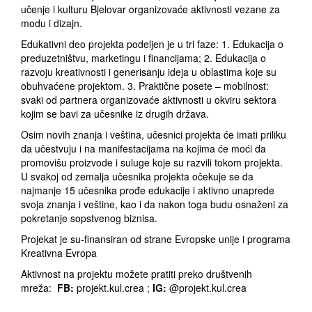
učenje i kulturu Bjelovar organizovaće aktivnosti vezane za
modu i dizajn.
Edukativni deo projekta podeljen je u tri faze: 1. Edukacija o
preduzetništvu, marketingu i financijama; 2. Edukacija o
razvoju kreativnosti i generisanju ideja u oblastima koje su
obuhvaćene projektom. 3. Praktične posete – mobilnost:
svaki od partnera organizovaće aktivnosti u okviru sektora
kojim se bavi za učesnike iz drugih država.
Osim novih znanja i veština, učesnici projekta će imati priliku
da učestvuju i na manifestacijama na kojima će moći da
promovišu proizvode i suluge koje su razvili tokom projekta.
U svakoj od zemalja učesnika projekta očekuje se da
najmanje 15 učesnika prođe edukacije i aktivno unaprede
svoja znanja i veštine, kao i da nakon toga budu osnaženi za
pokretanje sopstvenog biznisa.
Projekat je su-finansiran od strane Evropske unije i programa
Kreativna Evropa
Aktivnost na projektu možete pratiti preko društvenih
mreža:
FB:
projekt.kul.crea ;
IG:
@projekt.kul.crea