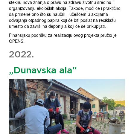
steknu nova znanja o pravu na zdravu životnu sredinu i
organizovanju ekoloških akcija. Takođe, moći će i praktično
da primene ono što su naučili – učešćem u akcijama
odvajanja otpadnog papira koji će biti poslat na reciklažu
umesto da završi na deponiji a koji će se prikupljati.
Finansijsku podršku za realizaciju ovog projekta pružio je
OPENS.
2022.
„Dunavska ala“