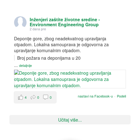
Inženjeri zaštite životne sredine -
Environment Engineering Group
2 dana pre
Deponije gore, zbog neadekvatnog upravljanja
otpadom. Lokalna samouprava je odgovorna za
upravljanje komunalnim otpadom.
Broj požara na deponijama u 20
...
detaljnije
nastavi na Facebook-u
·
Podeli
4
0
0
Učitaj više...