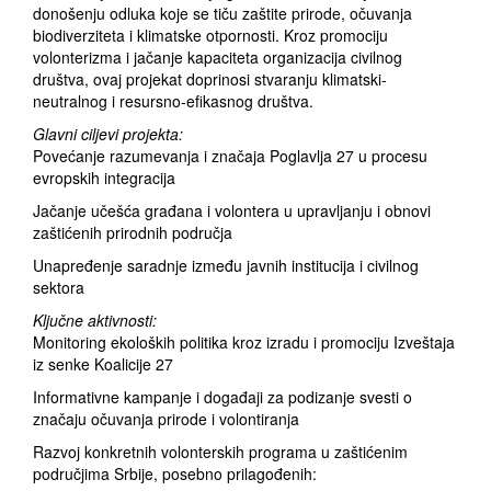
donošenju odluka koje se tiču zaštite prirode, očuvanja
biodiverziteta i klimatske otpornosti. Kroz promociju
volonterizma i jačanje kapaciteta organizacija civilnog
društva, ovaj projekat doprinosi stvaranju klimatski-
neutralnog i resursno-efikasnog društva.
Glavni ciljevi projekta:
Povećanje razumevanja i značaja Poglavlja 27 u procesu
evropskih integracija
Jačanje učešća građana i volontera u upravljanju i obnovi
zaštićenih prirodnih područja
Unapređenje saradnje između javnih institucija i civilnog
sektora
Ključne aktivnosti:
Monitoring ekoloških politika kroz izradu i promociju Izveštaja
iz senke Koalicije 27
Informativne kampanje i događaji za podizanje svesti o
značaju očuvanja prirode i volontiranja
Razvoj konkretnih volonterskih programa u zaštićenim
područjima Srbije, posebno prilagođenih: