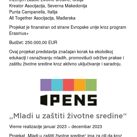
Kreator Asocijacija, Severna Makedonija
Punta Campanella, Italija
All Together Asocijacija, Mađarska
Projekat je finansiran od strane Evropske unije kroz program
Erasmus+
Budžet: 250.000,00 EUR
Ovaj projekat predstavlja značajan korak ka ekološkoj
edukaciji i osnaživanju mladih, promovišući održive prakse i
zaštitu životne sredine kroz aktivno uključivanje i saradnju.
„Mladi u zaštiti životne sredine“
Vreme realizacije januar 2023 – decembar 2023
Projekat „Mladi u zaštiti životne sredine“ ima za cilj da kroz