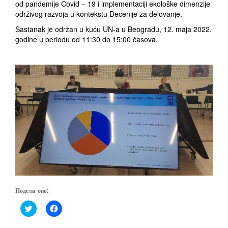
od pandemije Covid – 19 i implementaciji ekološke dimenzije
održivog razvoja u kontekstu Decenije za delovanje.
Sastanak je održan u kuću UN-a u Beogradu, 12. maja 2022.
godine u periodu od 11:30 do 15:00 časova.
Подели ово:
C
C
l
l
i
i
c
c