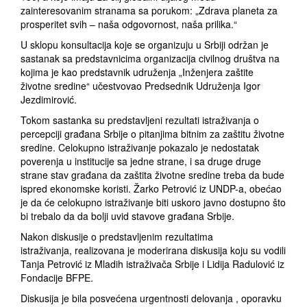
zainteresovanim stranama sa porukom: „Zdrava planeta za
prosperitet svih – naša odgovornost, naša prilika.“
U sklopu konsultacija koje se organizuju u Srbiji održan je
sastanak sa predstavnicima organizacija civilnog društva na
kojima je kao predstavnik udruženja „Inženjera zaštite
životne sredine“ učestvovao Predsednik Udruženja Igor
Jezdimirović.
Tokom sastanka su predstavljeni rezultati istraživanja o
percepciji građana Srbije o pitanjima bitnim za zaštitu životne
sredine. Celokupno istraživanje pokazalo je nedostatak
poverenja u institucije sa jedne strane, i sa druge druge
strane stav građana da zaštita životne sredine treba da bude
ispred ekonomske koristi. Žarko Petrović iz UNDP-a, obećao
je da će celokupno istraživanje biti uskoro javno dostupno što
bi trebalo da da bolji uvid stavove građana Srbije.
Nakon diskusije o predstavljenim rezultatima
istraživanja, realizovana je moderirana diskusija koju su vodili
Tanja Petrović iz Mladih istraživača Srbije i Lidija Radulović iz
Fondacije BFPE.
Diskusija je bila posvećena urgentnosti delovanja , oporavku