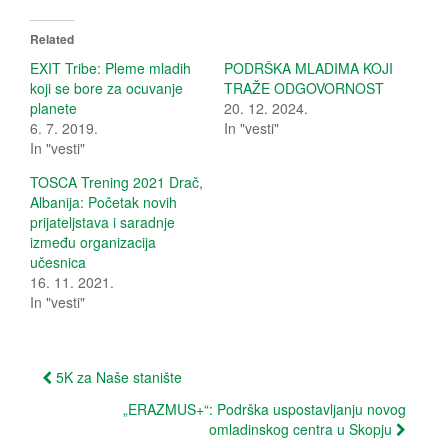
k
k
t
t
o
o
Related
s
s
h
h
EXIT Tribe: Pleme mladih
PODRŠKA MLADIMA KOJI
a
a
koji se bore za ocuvanje
TRAŽE ODGOVORNOST
r
r
e
e
planete
20. 12. 2024.
o
o
6. 7. 2019.
In "vesti"
n
n
T
F
In "vesti"
w
a
i
c
t
e
TOSCA Trening 2021 Drač,
t
b
Albanija: Početak novih
e
o
r
o
prijateljstava i saradnje
(
k
između organizacija
O
(
p
O
učesnica
e
p
16. 11. 2021.
n
e
s
n
In "vesti"
i
s
n
i
n
n
e
n
w
e
Post
w
w
5K za Naše stanište
i
w
n
i
navigation
„ERAZMUS+“: Podrška uspostavljanju novog
d
n
o
d
omladinskog centra u Skopju
w
o