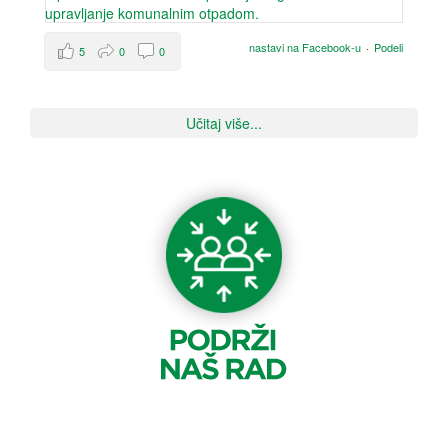
nastavi na Facebook-u
·
Podeli
5
0
0
Učitaj više...