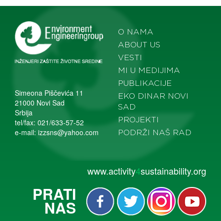
O NAMA
ABOUT US
VESTI
MI U MEDIJIMA
PUBLIKACIJE
Simeona Piščevića 11
EKO DINAR NOVI
21000 Novi Sad
SAD
Srbija
PROJEKTI
tel/fax: 021/633-57-52
e-mail:
izzsns@yahoo.com
PODRŽI NAŠ RAD
www.activity
4
sustainability.org
PRATI
NAS