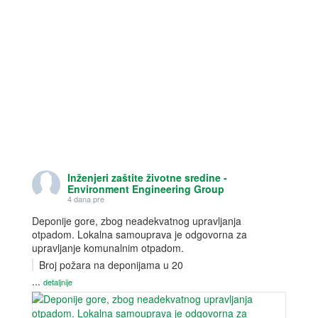
)
w
)
Inženjeri zaštite životne sredine -
Environment Engineering Group
4 dana pre
Deponije gore, zbog neadekvatnog upravljanja
otpadom. Lokalna samouprava je odgovorna za
upravljanje komunalnim otpadom.
Broj požara na deponijama u 20
...
detaljnije