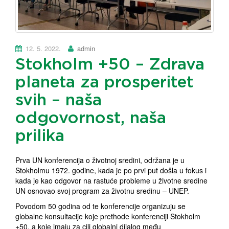
12. 5. 2022.
admin
Stokholm +50 – Zdrava
planeta za prosperitet
svih – naša
odgovornost, naša
prilika
Prva UN konferencija o životnoj sredini, održana je u
Stokholmu 1972. godine, kada je po prvi put došla u fokus i
kada je kao odgovor na rastuće probleme u životne sredine
UN osnovao svoj program za životnu sredinu – UNEP.
Povodom 50 godina od te konferencije organizuju se
globalne konsultacije koje prethode konferenciji Stokholm
+50, a koje imaju za cilj globalni dijalog među