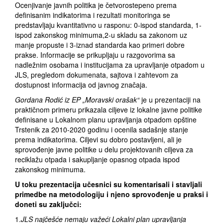
Ocenjivanje javnih politika je četvorostepeno prema
definisanim indikatorima i rezultati monitoringa se
predstavljaju kvantitativno u rasponu: 0-ispod standarda, 1-
ispod zakonskog minimuma,2-u skladu sa zakonom uz
manje propuste i 3-iznad standarda kao primeri dobre
prakse. Informacije se prikupljaju u razgovorima sa
nadležnim osobama i institucijama za upravljanje otpadom u
JLS, pregledom dokumenata, sajtova i zahtevom za
dostupnost informacija od javnog značaja.
Gordana Rodić iz EP „Moravski orašak“
je u prezentaciji na
praktičnom primeru prikazala ciljeve iz lokalne javne politike
definisane u Lokalnom planu upravljanja otpadom opštine
Trstenik za 2010-2020 godinu i ocenila sadašnje stanje
prema indikatorima. Ciljevi su dobro postavljeni, ali je
sprovođenje javne politike u delu projektovanih ciljeva za
reciklažu otpada i sakupljanje opasnog otpada ispod
zakonskog minimuma.
U toku prezentacija učesnici su komentarisali i stavljali
primedbe na metodologiju i njeno sprovođenje u praksi i
doneti su zaključci:
1.
JLS najčešće nemaju važeći Lokalni plan upravljanja