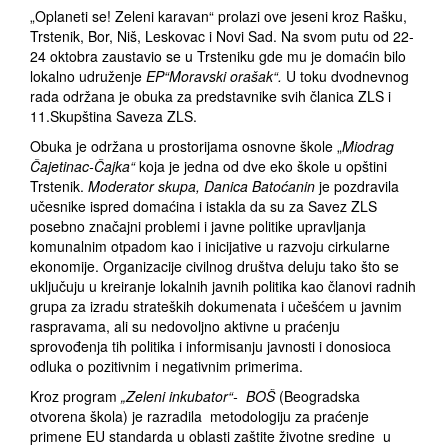
„Oplaneti se! Zeleni karavan“ prolazi ove jeseni kroz Rašku,
Trstenik, Bor, Niš, Leskovac i Novi Sad. Na svom putu od 22-
24 oktobra zaustavio se u Trsteniku gde mu je domaćin bilo
lokalno udruženje
EP“Moravski orašak“.
U toku dvodnevnog
rada održana je obuka za predstavnike svih članica ZLS i
11.Skupština Saveza ZLS.
Obuka je održana u prostorijama osnovne škole „
Miodrag
Čajetinac-Čajka“
koja je jedna od dve eko škole u opštini
Trstenik.
Moderator skupa, Danica Batoćanin
je pozdravila
učesnike ispred domaćina i istakla da su za Savez ZLS
posebno značajni problemi i javne politike upravljanja
komunalnim otpadom kao i inicijative u razvoju cirkularne
ekonomije. Organizacije civilnog društva deluju tako što se
uključuju u kreiranje lokalnih javnih politika kao članovi radnih
grupa za izradu strateških dokumenata i učešćem u javnim
raspravama, ali su nedovoljno aktivne u praćenju
sprovođenja tih politika i informisanju javnosti i donosioca
odluka o pozitivnim i negativnim primerima.
Kroz program
„Zeleni inkubator“- BOŠ
(Beogradska
otvorena škola) je razradila metodologiju za praćenje
primene EU standarda u oblasti zaštite životne sredine u