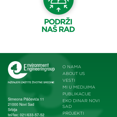
O NAMA
ABOUT US
VESTI
MI U MEDIJIMA
PUBLIKACIJE
Simeona Piščevića 11
EKO DINAR NOVI
21000 Novi Sad
SAD
Srbija
PROJEKTI
tel/fax: 021/633-57-52