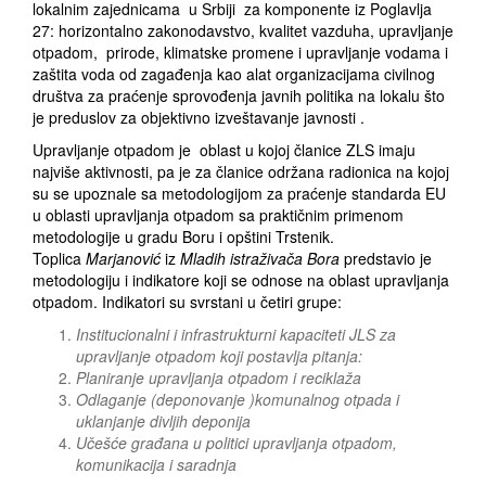
lokalnim zajednicama u Srbiji za komponente iz Poglavlja
27: horizontalno zakonodavstvo, kvalitet vazduha, upravljanje
otpadom, prirode, klimatske promene i upravljanje vodama i
zaštita voda od zagađenja kao alat organizacijama civilnog
društva za praćenje sprovođenja javnih politika na lokalu što
je preduslov za objektivno izveštavanje javnosti .
Upravljanje otpadom je oblast u kojoj članice ZLS imaju
najviše aktivnosti, pa je za članice održana radionica na kojoj
su se upoznale sa metodologijom za praćenje standarda EU
u oblasti upravljanja otpadom sa praktičnim primenom
metodologije u gradu Boru i opštini Trstenik.
Toplica
Marjanović
iz
Mladih istraživača Bora
predstavio je
metodologiju i indikatore koji se odnose na oblast upravljanja
otpadom. Indikatori su svrstani u četiri grupe:
Institucionalni i infrastrukturni kapaciteti JLS za
upravljanje otpadom koji postavlja pitanja:
Planiranje upravljanja otpadom i reciklaža
Odlaganje (deponovanje )komunalnog otpada i
uklanjanje divljih deponija
Učešće građana u politici upravljanja otpadom,
komunikacija i saradnja