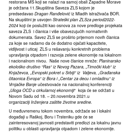
restorana MS koji se nalazi na samoj obali Zapadne Morave
je održana 11.Skupština Saveza ZLS kojom je
predsedavao
Dragan Ranđelović
iz Mladih istraživača BOR.
Na skupštini je usvojen
Strateški plan ZLS
za period
2022-
2024
koji će poslužiti kao osnova za nove predloge projekata
saveza ZLS i članica i više obavezujućih normativnih
dokumenata. Savez ZLS se proširio prijemom novih članica
za koje se nadamo da će dodatno ojačati kapacitete,
vidljivost i uticaj ZLS u rešavanju konkretnih problema
upravljanja otpadom i razvoja zelene ekonomije na lokalnom
i nacionalnom nivou. Naše nove članice mreže:
Planinarsko
ekološko društvo “Ras“ iz Novog Pazara, „Timočki klub“ iz
Knjaževca, „Evropski pokret u Srbiji“ iz Valjeva, „Građanska
čitaonica Evropa“ iz Bora i „Centar za decu i omladinu“ iz
Vrnjačke Banje
učestvovaće na nacionalnoj konferenciji
„
Uloga OCD u cirkularnoj ekonomiji
“ koja će se održati u
Novom Sadu od 18. – 20.novembra 2021.u
organizaciji
Inženjera zaštite životne sredine.
U međuvremenu tokom novembra, održaće se i lokalni
događaji u Raškoj, Boru i Trsteniku gde će se
zainteresovanoj javnosti predstaviti predlozi za lokalnu javnu
politiku u oblasti upravljanja otpadom i zelene ekonomije.