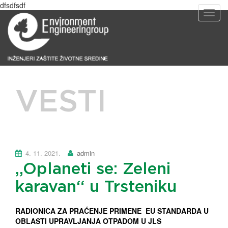
dfsdfsdf
T
o
g
g
l
e
n
a
VESTI
v
i
g
a
t
i
4. 11. 2021.
admin
o
„Oplaneti se: Zeleni
n
karavan“ u Trsteniku
RADIONICA ZA PRAĆENJE PRIMENE EU STANDARDA U
OBLASTI UPRAVLJANJA OTPADOM U JLS