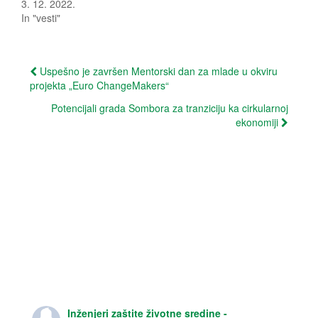
3. 12. 2022.
n
i
n
n
In "vesti"
e
n
w
e
w
w
i
w
n
i
Post
d
n
Uspešno je završen Mentorski dan za mlade u okviru
o
d
projekta „Euro ChangeMakers“
w
o
navigation
)
w
)
Potencijali grada Sombora za tranziciju ka cirkularnoj
ekonomiji
Inženjeri zaštite životne sredine -