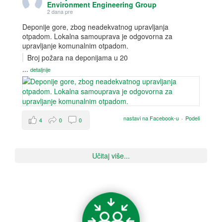
Environment Engineering Group
2 dana pre
Deponije gore, zbog neadekvatnog upravljanja
otpadom. Lokalna samouprava je odgovorna za
upravljanje komunalnim otpadom.
Broj požara na deponijama u 20
...
detaljnije
nastavi na Facebook-u
·
Podeli
4
0
0
Učitaj više...