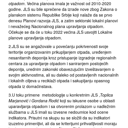
otpadom
. Većina planova imala je važnost od 2010-2020
godine. JLS su bile sprečene da izrade nove zbog Zakona o
planskom sistemu Republike Srbije koji nalaže da se prvo
denesu Planovi razvoja JLS, a zatim sektorski lokalni planovi
i nevažećeg Nacionalnog plana upravljanja otpadom.
Očekuje se da će u toku 2022 većina JLS usvojiti Lokalne
planove upravljanja otpadom.
2.JLS su se angažovale u povećanju pokrivenosti svoje
teritorije organizovanim prikupljanjem otpada, uređenjem
nesanitarnih deponija kroz pristupanje izgradnje regionalnih
centara za upravljanje otpadom i saniranjem postojećih
deponija, urednim zakonski obavezujućim izveštavanjem o
svojim aktivnostima, ali su daleko od postavljenih nacionalnih
i lokalnih ciljeva u reciklaži otpada i sakupljanju opasnog
otpada iz domaćinstava.
3.U toku primene metodologije u konkretnim JLS ,
Toplica
Marjanović i Gordana Rodić
koji su iskusne osobe u oblasti
uparavljanja otpadom i sa otvorenim prolazom u nadležnim
službama u JLS imali su izvesne nedoumice kod ocene
indikatora. Prisutni na skupu su se složili da su indikatori
izuzetno primenljivi, ali da se kriterijumi prihvatljivosti moraju