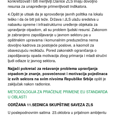
konkretizovati i biti merljiviji.Članice ZLS imaju dovoljno
resursa za unapređenje primenljivosti indikatora.
4.Opšti je utisak da je sprovođenje javnih politika na lokalu
teško i da će biti još teže. Država i JLS ulažu sredstva u
nabavku opreme i infrastrukturno uređenje objekata za
upravljanje otpadom, ali su problem ljudski resursi. Zakonom
je zabranjeno zapošljavanje u javnom sektoru pa u
opštinskim upravama i komunalnim preduzećima nema
dovoljno kadrova za postojeće poslove, a kaomoli za
obavezujuću reciklažu. Pored zakonskih ograničanja o
zapošljavanju opada motivacija zbog primanja i mladi stručni
ljudi odlaze iz javnog sektora
.
Najjači pokretač za rešavanje problema upravljanja
otpadom je znanje, posvećenost i motivacija pojedinaca
iz svih sektora na svim nivoima Republike Srbije
opšti je
zaključak nakon radionice.
METODOLOGIJA ZA PRAĆENJE PRIMENE EU STANDARDA
U OBLASTI
ODRŽANA 11.SEDNICA SKUPŠTINE SAVEZA ZLS
U poslepodnovnim satima 23.oktobra u prijatnom ambijentu