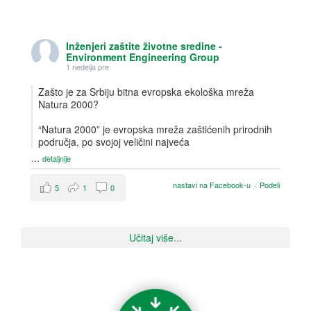
Inženjeri zaštite životne sredine -
Environment Engineering Group
1 nedelja pre
Zašto je za Srbiju bitna evropska ekološka mreža
Natura 2000?
“Natura 2000” je evropska mreža zaštićenih prirodnih
područja, po svojoj veličini najveća
...
detaljnije
nastavi na Facebook-u
·
Podeli
5
1
0
Učitaj više...