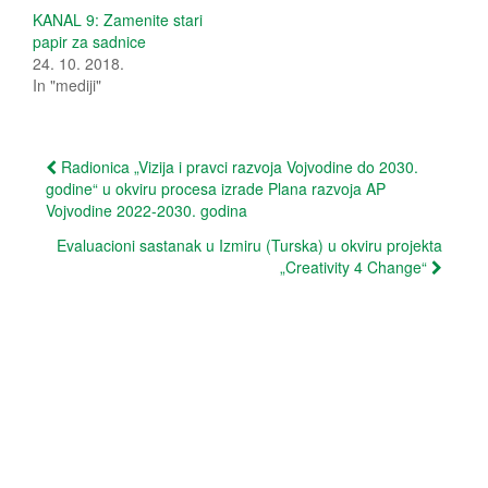
i
c
t
e
KANAL 9: Zamenite stari
t
b
papir za sadnice
e
o
r
o
24. 10. 2018.
(
k
In "mediji"
O
(
p
O
e
p
n
e
s
n
Post
i
s
Radionica „Vizija i pravci razvoja Vojvodine do 2030.
n
i
godine“ u okviru procesa izrade Plana razvoja AP
n
n
navigation
e
n
Vojvodine 2022-2030. godina
w
e
w
w
Evaluacioni sastanak u Izmiru (Turska) u okviru projekta
i
w
n
i
„Creativity 4 Change“
d
n
o
d
w
o
)
w
)