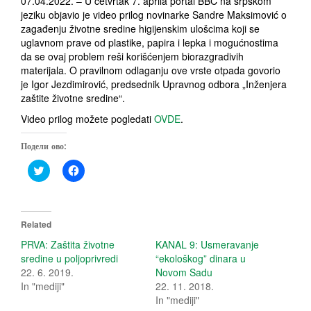
07.04.2022. – U četvrtak 7. aprila portal BBC na srpskom
jeziku objavio je video prilog novinarke Sandre Maksimović o
zagađenju životne sredine higijenskim ulošcima koji se
uglavnom prave od plastike, papira i lepka i mogućnostima
da se ovaj problem reši korišćenjem biorazgradivih
materijala. O pravilnom odlaganju ove vrste otpada govorio
je Igor Jezdimirović, predsednik Upravnog odbora „Inženjera
zaštite životne sredine“.
Video prilog možete pogledati
OVDE
.
Подели ово:
C
C
l
l
i
i
c
c
k
k
t
t
o
o
Related
s
s
h
h
PRVA: Zaštita životne
KANAL 9: Usmeravanje
a
a
sredine u poljoprivredi
“ekološkog” dinara u
r
r
e
e
22. 6. 2019.
Novom Sadu
o
o
In "mediji"
22. 11. 2018.
n
n
T
F
In "mediji"
w
a