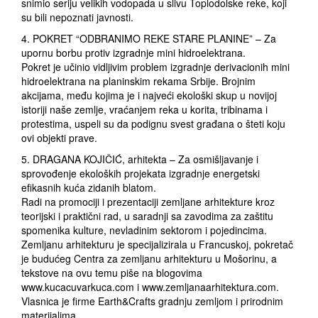
snimio seriju velikih vodopada u slivu Toplodolske reke, koji
su bili nepoznati javnosti.
4. POKRET “ODBRANIMO REKE STARE PLANINE” – Za
upornu borbu protiv izgradnje mini hidroelektrana.
Pokret je učinio vidljivim problem izgradnje derivacionih mini
hidroelektrana na planinskim rekama Srbije. Brojnim
akcijama, među kojima je i najveći ekološki skup u novijoj
istoriji naše zemlje, vraćanjem reka u korita, tribinama i
protestima, uspeli su da podignu svest građana o šteti koju
ovi objekti prave.
5. DRAGANA KOJIČIĆ, arhitekta – Za osmišljavanje i
sprovođenje ekoloških projekata izgradnje energetski
efikasnih kuća zidanih blatom.
Radi na promociji i prezentaciji zemljane arhitekture kroz
teorijski i praktični rad, u saradnji sa zavodima za zaštitu
spomenika kulture, nevladinim sektorom i pojedincima.
Zemljanu arhitekturu je specijalizirala u Francuskoj, pokretač
je budućeg Centra za zemljanu arhitekturu u Mošorinu, a
tekstove na ovu temu piše na blogovima
www.kucacuvarkuca.com i www.zemljanaarhitektura.com.
Vlasnica je firme Earth&Crafts gradnju zemljom i prirodnim
materijalima.