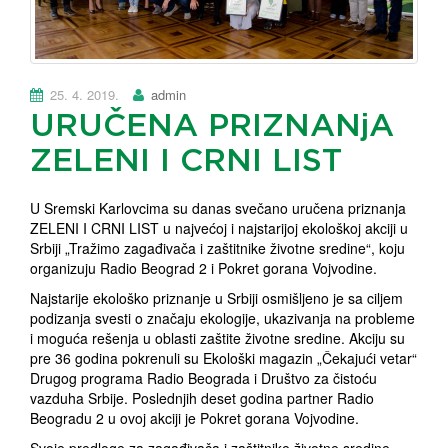
25. 4. 2019.
admin
URUČENA PRIZNANjA
ZELENI I CRNI LIST
U Sremski Karlovcima su danas svečano uručena priznanja
ZELENI I CRNI LIST u najvećoj i najstarijoj ekološkoj akciji u
Srbiji „Tražimo zagađivača i zaštitnike životne sredine“, koju
organizuju Radio Beograd 2 i Pokret gorana Vojvodine.
Najstarije ekološko priznanje u Srbiji osmišljeno je sa ciljem
podizanja svesti o značaju ekologije, ukazivanja na probleme
i moguća rešenja u oblasti zaštite životne sredine. Akciju su
pre 36 godina pokrenuli su Ekološki magazin „Čekajući vetar“
Drugog programa Radio Beograda i Društvo za čistoću
vazduha Srbije. Poslednjih deset godina partner Radio
Beogradu 2 u ovoj akciji je Pokret gorana Vojvodine.