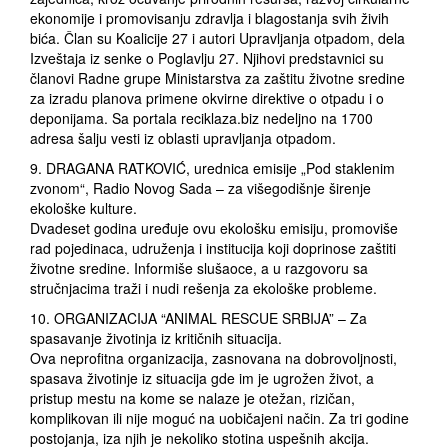
ekonomije i promovisanju zdravlja i blagostanja svih živih
bića. Član su Koalicije 27 i autori Upravljanja otpadom, dela
Izveštaja iz senke o Poglavlju 27. Njihovi predstavnici su
članovi Radne grupe Ministarstva za zaštitu životne sredine
za izradu planova primene okvirne direktive o otpadu i o
deponijama. Sa portala reciklaza.biz nedeljno na 1700
adresa šalju vesti iz oblasti upravljanja otpadom.
9. DRAGANA RATKOVIĆ, urednica emisije „Pod staklenim
zvonom“, Radio Novog Sada – za višegodišnje širenje
ekološke kulture.
Dvadeset godina uređuje ovu ekološku emisiju, promoviše
rad pojedinaca, udruženja i institucija koji doprinose zaštiti
životne sredine. Informiše slušaoce, a u razgovoru sa
stručnjacima traži i nudi rešenja za ekološke probleme.
10. ORGANIZACIJA “ANIMAL RESCUE SRBIJA” – Za
spasavanje životinja iz kritičnih situacija.
Ova neprofitna organizacija, zasnovana na dobrovoljnosti,
spasava životinje iz situacija gde im je ugrožen život, a
pristup mestu na kome se nalaze je otežan, rizičan,
komplikovan ili nije moguć na uobičajeni način. Za tri godine
postojanja, iza njih je nekoliko stotina uspešnih akcija.