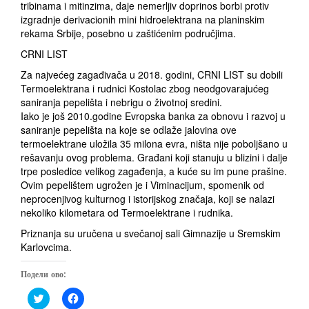
tribinama i mitinzima, daje nemerljiv doprinos borbi protiv
izgradnje derivacionih mini hidroelektrana na planinskim
rekama Srbije, posebno u zaštićenim područjima.
CRNI LIST
Za najvećeg zagađivača u 2018. godini, CRNI LIST su dobili
Termoelektrana i rudnici Kostolac zbog neodgovarajućeg
saniranja pepelišta i nebrigu o životnoj sredini.
Iako je još 2010.godine Evropska banka za obnovu i razvoj u
saniranje pepelišta na koje se odlaže jalovina ove
termoelektrane uložila 35 milona evra, ništa nije poboljšano u
rešavanju ovog problema. Građani koji stanuju u blizini i dalje
trpe posledice velikog zagađenja, a kuće su im pune prašine.
Ovim pepelištem ugrožen je i Viminacijum, spomenik od
neprocenjivog kulturnog i istorijskog značaja, koji se nalazi
nekoliko kilometara od Termoelektrane i rudnika.
Priznanja su uručena u svečanoj sali Gimnazije u Sremskim
Karlovcima.
Подели ово:
C
C
l
l