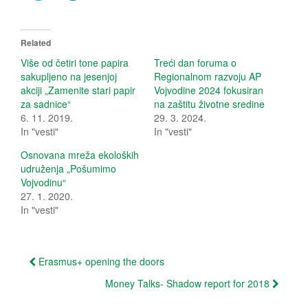
i
i
c
c
k
k
t
t
o
o
Related
s
s
h
h
Više od četiri tone papira
Treći dan foruma o
a
a
sakupljeno na jesenjoj
Regionalnom razvoju AP
r
r
e
e
akciji „Zamenite stari papir
Vojvodine 2024 fokusiran
o
o
za sadnice“
na zaštitu životne sredine
n
n
T
F
6. 11. 2019.
29. 3. 2024.
w
a
In "vesti"
i
c
In "vesti"
t
e
t
b
Osnovana mreža ekoloških
e
o
r
o
udruženja „Pošumimo
(
k
Vojvodinu“
O
(
p
O
27. 1. 2020.
e
p
In "vesti"
n
e
s
n
i
s
n
i
n
n
e
n
Post
Erasmus+ opening the doors
w
e
w
w
navigation
i
w
Money Talks- Shadow report for 2018
n
i
d
n