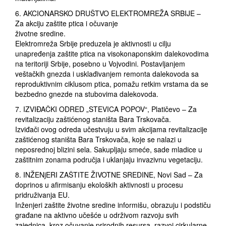
6. AKCIONARSKO DRUŠTVO ELEKTROMREŽA SRBIJE –
Za akciju zaštite ptica i očuvanje
životne sredine.
Elektromreža Srbije preduzela je aktivnosti u cilju
unapređenja zaštite ptica na visokonaponskim dalekovodima
na teritoriji Srbije, posebno u Vojvodini. Postavljanjem
veštačkih gnezda i usklađivanjem remonta dalekovoda sa
reproduktivnim ciklusom ptica, pomažu retkim vrstama da se
bezbedno gnezde na stubovima dalekovoda.
7. IZVIĐAČKI ODRED „STEVICA POPOV“, Platičevo – Za
revitalizaciju zaštićenog staništa Bara Trskovača.
Izviđači ovog odreda učestvuju u svim akcijama revitalizacije
zaštićenog staništa Bara Trskovača, koje se nalazi u
neposrednoj blizini sela. Sakupljaju smeće, sade mladice u
zaštitnim zonama područja i uklanjaju invazivnu vegetaciju.
8. INŽENjERI ZAŠTITE ŽIVOTNE SREDINE, Novi Sad – Za
doprinos u afirmisanju ekoloških aktivnosti u procesu
pridruživanja EU.
Inženjeri zaštite životne sredine informišu, obrazuju i podstiču
građane na aktivno učešće u održivom razvoju svih
zajednica, kroz očuvanje prirodnih resursa, razvoj cirkularne