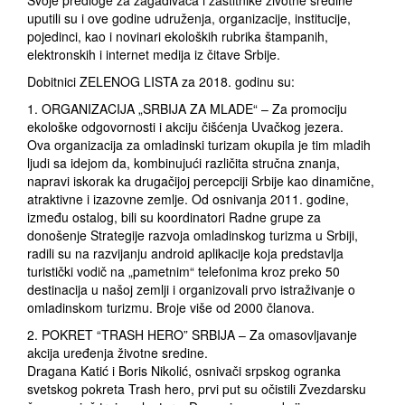
Svoje predloge za zagađivača i zaštitnike životne sredine
uputili su i ove godine udruženja, organizacije, institucije,
pojedinci, kao i novinari ekoloških rubrika štampanih,
elektronskih i internet medija iz čitave Srbije.
Dobitnici ZELENOG LISTA za 2018. godinu su:
1. ORGANIZACIJA „SRBIJA ZA MLADE“ – Za promociju
ekološke odgovornosti i akciju čišćenja Uvačkog jezera.
Ova organizacija za omladinski turizam okupila je tim mladih
ljudi sa idejom da, kombinujući različita stručna znanja,
napravi iskorak ka drugačijoj percepciji Srbije kao dinamične,
atraktivne i izazovne zemlje. Od osnivanja 2011. godine,
između ostalog, bili su koordinatori Radne grupe za
donošenje Strategije razvoja omladinskog turizma u Srbiji,
radili su na razvijanju android aplikacije koja predstavlja
turistički vodič na „pametnim“ telefonima kroz preko 50
destinacija u našoj zemlji i organizovali prvo istraživanje o
omladinskom turizmu. Broje više od 2000 članova.
2. POKRET “TRASH HERO” SRBIJA – Za omasovljavanje
akcija uređenja životne sredine.
Dragana Katić i Boris Nikolić, osnivači srpskog ogranka
svetskog pokreta Trash hero, prvi put su očistili Zvezdarsku