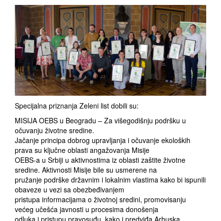
Specijalna priznanja Zeleni list dobili su:
MISIJA OEBS u Beogradu – Za višegodišnju podršku u
očuvanju životne sredine.
Jačanje principa dobrog upravljanja i očuvanje ekoloških
prava su ključne oblasti angažovanja Misije
OEBS-a u Srbiji u aktivnostima iz oblasti zaštite životne
sredine. Aktivnosti Misije bile su usmerene na
pružanje podrške državnim i lokalnim vlastima kako bi ispunili
obaveze u vezi sa obezbeđivanjem
pristupa informacijama o životnoj sredini, promovisanju
većeg učešća javnosti u procesima donošenja
odluka i pristupu pravosuđu, kako i predviđa Arhuska