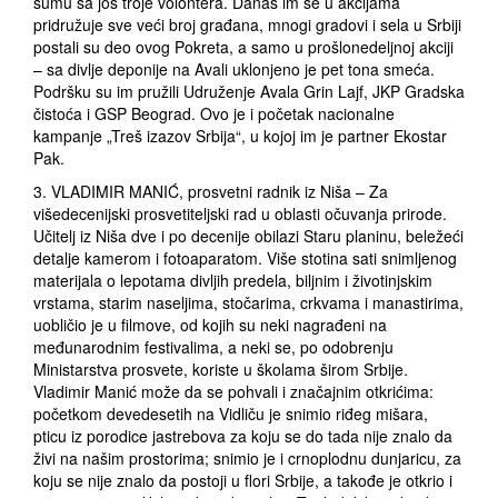
šumu sa još troje volontera. Danas im se u akcijama
pridružuje sve veći broj građana, mnogi gradovi i sela u Srbiji
postali su deo ovog Pokreta, a samo u prošlonedeljnoj akciji
– sa divlje deponije na Avali uklonjeno je pet tona smeća.
Podršku su im pružili Udruženje Avala Grin Lajf, JKP Gradska
čistoća i GSP Beograd. Ovo je i početak nacionalne
kampanje „Treš izazov Srbija“, u kojoj im je partner Ekostar
Pak.
3. VLADIMIR MANIĆ, prosvetni radnik iz Niša – Za
višedecenijski prosvetiteljski rad u oblasti očuvanja prirode.
Učitelj iz Niša dve i po decenije obilazi Staru planinu, beležeći
detalje kamerom i fotoaparatom. Više stotina sati snimljenog
materijala o lepotama divljih predela, biljnim i životinjskim
vrstama, starim naseljima, stočarima, crkvama i manastirima,
uobličio je u filmove, od kojih su neki nagrađeni na
međunarodnim festivalima, a neki se, po odobrenju
Ministarstva prosvete, koriste u školama širom Srbije.
Vladimir Manić može da se pohvali i značajnim otkrićima:
početkom devedesetih na Vidliču je snimio riđeg mišara,
pticu iz porodice jastrebova za koju se do tada nije znalo da
živi na našim prostorima; snimio je i crnoplodnu dunjaricu, za
koju se nije znalo da postoji u flori Srbije, a takođe je otkrio i