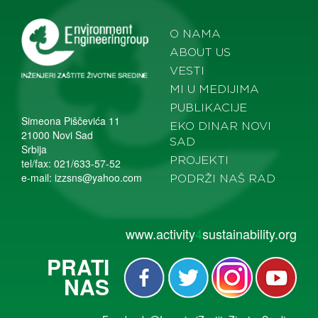
O NAMA
ABOUT US
VESTI
MI U MEDIJIMA
PUBLIKACIJE
Simeona Piščevića 11
EKO DINAR NOVI
21000 Novi Sad
SAD
Srbija
PROJEKTI
tel/fax: 021/633-57-52
e-mail:
izzsns@yahoo.com
PODRŽI NAŠ RAD
www.activity
4
sustainability.org
PRATI
NAS