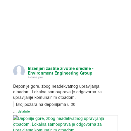
o
d
w
o
)
w
)
Inženjeri zaštite životne sredine -
Environment Engineering Group
4 dana pre
Deponije gore, zbog neadekvatnog upravljanja
otpadom. Lokalna samouprava je odgovorna za
upravljanje komunalnim otpadom.
Broj požara na deponijama u 20
...
detaljnije