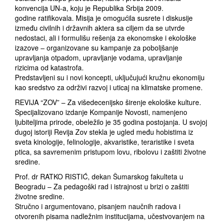
konvencija UN-a, koju je Republika Srbija 2009.
godine ratifikovala. Misija je omogućila susrete i diskusije
između civilnih i državnih aktera sa ciljem da se utvrde
nedostaci, ali i formulišu rešenja za ekonomske i ekološke
izazove – organizovane su kampanje za poboljšanje
upravljanja otpadom, upravljanje vodama, upravljanje
rizicima od katastrofa.
Predstavljeni su i novi koncepti, uključujući kružnu ekonomiju
kao sredstvo za održivi razvoj i uticaj na klimatske promene.
REVIJA “ZOV” – Za višedecenijsko širenje ekološke kulture.
Specijalizovano izdanje Kompanije Novosti, namenjeno
ljubiteljima prirode, obeležilo je 35 godina postojanja. U svojoj
dugoj istoriji Revija Zov stekla je ugled među hobistima iz
sveta kinologije, felinologije, akvaristike, teraristike i sveta
ptica, sa savremenim pristupom lovu, ribolovu i zaštiti životne
sredine.
Prof. dr RATKO RISTIĆ, dekan Šumarskog fakulteta u
Beogradu – Za pedagoški rad i istrajnost u brizi o zaštiti
životne sredine.
Stručno i argumentovano, pisanjem naučnih radova i
otvorenih pisama nadležnim institucijama, učestvovanjem na