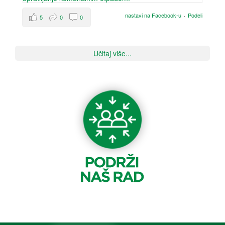
nastavi na Facebook-u
·
Podeli
5
0
0
Učitaj više...