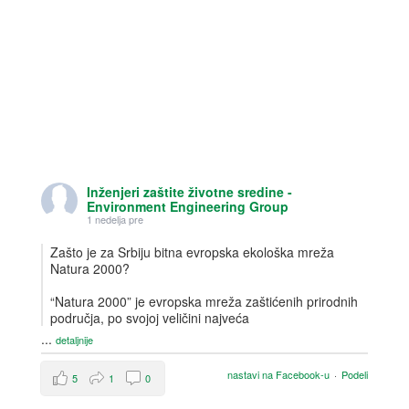
Inženjeri zaštite životne sredine -
Environment Engineering Group
1 nedelja pre
Zašto je za Srbiju bitna evropska ekološka mreža
Natura 2000?
“Natura 2000” je evropska mreža zaštićenih prirodnih
područja, po svojoj veličini najveća
...
detaljnije
nastavi na Facebook-u
·
Podeli
5
1
0