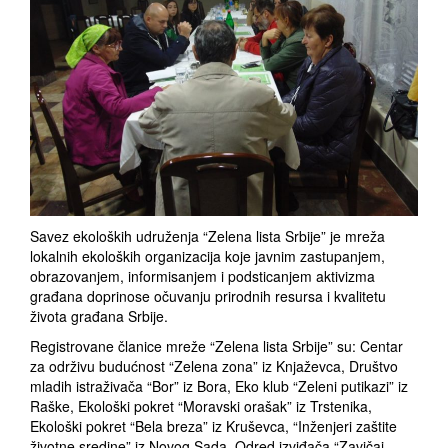
Savez ekoloških udruženja “Zelena lista Srbije” je mreža
lokalnih ekoloških organizacija koje javnim zastupanjem,
obrazovanjem, informisanjem i podsticanjem aktivizma
građana doprinose očuvanju prirodnih resursa i kvalitetu
života građana Srbije.
Registrovane članice mreže “Zelena lista Srbije” su: Centar
za održivu budućnost “Zelena zona” iz Knjaževca, Društvo
mladih istraživača “Bor” iz Bora, Eko klub “Zeleni putikazi” iz
Raške, Ekološki pokret “Moravski orašak” iz Trstenika,
Ekološki pokret “Bela breza” iz Kruševca, “Inženjeri zaštite
životne sredine” iz Novog Sada, Odred izviđača “Zavičaj