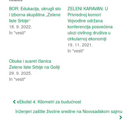
s
s
h
h
BOR: Edukacija, okrugli sto
ZELENI KARAVAN: U
a
a
i izborna skupština „Zelene
Privrednoj komori
r
r
e
e
liste Srbije“
Vojvodine održana
o
o
18. 9. 2022.
konferencija posvećena
n
n
T
F
In "vesti"
ulozi civilnog društva u
w
a
i
c
cirkularnoj ekonomiji
t
e
19. 11. 2021.
t
b
e
o
In "vesti"
r
o
(
k
Obuka i susret članica
O
(
p
O
Zelene liste Srbije na Goliji
e
p
29. 9. 2025.
n
e
s
n
In "vesti"
i
s
n
i
n
n
e
n
w
e
Post
w
w
eEkolist 4: Kilometri za budućnost
i
w
n
i
navigation
Inženjeri zaštite životne sredine na Novosadskom sajmu
d
n
o
d
w
o
)
w
)