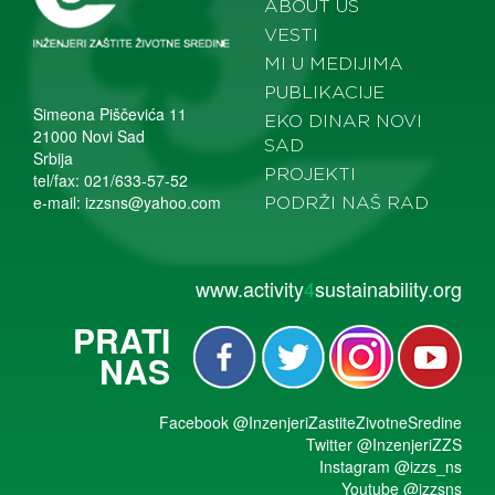
ABOUT US
VESTI
MI U MEDIJIMA
PUBLIKACIJE
Simeona Piščevića 11
EKO DINAR NOVI
21000 Novi Sad
SAD
Srbija
PROJEKTI
tel/fax: 021/633-57-52
e-mail:
izzsns@yahoo.com
PODRŽI NAŠ RAD
www.activity
4
sustainability.org
PRATI
NAS
Facebook
@InzenjeriZastiteZivotneSredine
Twitter
@InzenjeriZZS
Instagram
@izzs_ns
Youtube
@izzsns