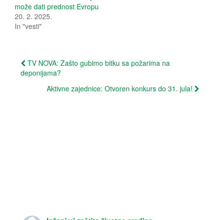
p
O
može dati prednost Evropu
e
p
20. 2. 2025.
n
e
s
n
In "vesti"
i
s
n
i
n
n
e
n
w
e
Post
w
w
TV NOVA: Zašto gubimo bitku sa požarima na
i
w
deponijama?
n
i
navigation
d
n
o
d
Aktivne zajednice: Otvoren konkurs do 31. jula!
w
o
)
w
)