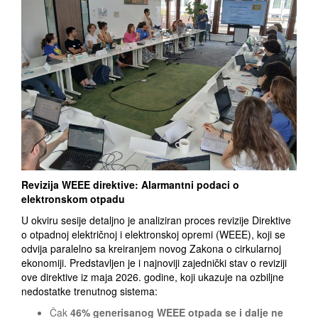
Revizija WEEE direktive: Alarmantni podaci o
elektronskom otpadu
U okviru sesije detaljno je analiziran proces revizije Direktive
o otpadnoj električnoj i elektronskoj opremi (WEEE), koji se
odvija paralelno sa kreiranjem novog Zakona o cirkularnoj
ekonomiji. Predstavljen je i najnoviji zajednički stav o reviziji
ove direktive iz maja 2026. godine, koji ukazuje na ozbiljne
nedostatke trenutnog sistema:
Čak
46% generisanog WEEE otpada se i dalje ne