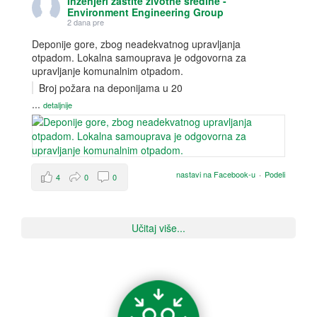
Inženjeri zaštite životne sredine -
Environment Engineering Group
2 dana pre
Deponije gore, zbog neadekvatnog upravljanja
otpadom. Lokalna samouprava je odgovorna za
upravljanje komunalnim otpadom.
Broj požara na deponijama u 20
...
detaljnije
nastavi na Facebook-u
·
Podeli
4
0
0
Učitaj više...