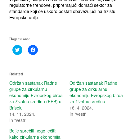
regulatorne trendove, pripremajući domaći sektor za
standarde koji će uskoro postati obavezujući na tržištu
Evropske unije.
Подели ово:
C
C
l
l
i
i
c
c
k
k
t
t
o
o
Related
s
s
h
h
Održan sastanak Radne
Održan sastanak Radne
a
a
grupe za cirkularnu
grupe za cirkularnu
r
r
e
e
ekonomiju Evropskog biroa
ekonomiju Evropskog biroa
o
o
za životnu sredinu (EEB) u
za životnu sredinu
n
n
T
F
Briselu
18. 4. 2024.
w
a
14. 11. 2024.
i
c
In "vesti"
t
e
In "vesti"
t
b
e
o
r
o
Bolje sprečiti nego lečiti:
(
k
kako cirkularna ekonomija
O
(