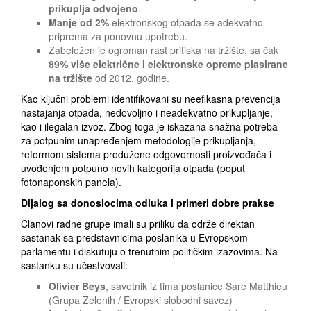
prikuplja odvojeno
.
Manje od 2%
elektronskog otpada se adekvatno
priprema za ponovnu upotrebu.
Zabeležen je ogroman rast pritiska na tržište, sa čak
89% više električne i elektronske opreme plasirane
na tržište
od 2012. godine.
Kao ključni problemi identifikovani su neefikasna prevencija
nastajanja otpada, nedovoljno i neadekvatno prikupljanje,
kao i ilegalan izvoz. Zbog toga je iskazana snažna potreba
za potpunim unapređenjem metodologije prikupljanja,
reformom sistema produžene odgovornosti proizvođača i
uvođenjem potpuno novih kategorija otpada (poput
fotonaponskih panela).
Dijalog sa donosiocima odluka i primeri dobre prakse
Članovi radne grupe imali su priliku da održe direktan
sastanak sa predstavnicima poslanika u Evropskom
parlamentu i diskutuju o trenutnim političkim izazovima. Na
sastanku su učestvovali:
Olivier Beys
, savetnik iz tima poslanice Sare Matthieu
(Grupa Zelenih / Evropski slobodni savez)