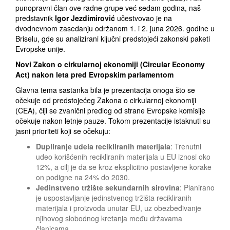
punopravni član ove radne grupe već sedam godina, naš
predstavnik
Igor Jezdimirović
učestvovao je na
dvodnevnom zasedanju održanom 1. i 2. juna 2026. godine u
Briselu, gde su analizirani ključni predstojeći zakonski paketi
Evropske unije.
Novi Zakon o cirkularnoj ekonomiji (Circular Economy
Act) nakon leta pred Evropskim parlamentom
Glavna tema sastanka bila je prezentacija onoga što se
očekuje od predstojećeg Zakona o cirkularnoj ekonomiji
(CEA), čiji se zvanični predlog od strane Evropske komisije
očekuje nakon letnje pauze. Tokom prezentacije istaknuti su
jasni prioriteti koji se očekuju:
Dupliranje udela recikliranih materijala
: Trenutni
udeo korišćenih recikliranih materijala u EU iznosi oko
12%, a cilj je da se kroz eksplicitno postavljene korake
on podigne na 24% do 2030.
Jedinstveno tržište sekundarnih sirovina
: Planirano
je uspostavljanje jedinstvenog tržišta recikliranih
materijala i proizvoda unutar EU, uz obezbeđivanje
njihovog slobodnog kretanja među državama
članicama.