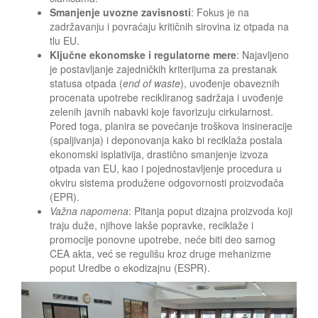
Smanjenje uvozne zavisnosti
: Fokus je na
zadržavanju i povraćaju kritičnih sirovina iz otpada na
tlu EU.
Ključne ekonomske i regulatorne mere
: Najavljeno
je postavljanje zajedničkih kriterijuma za prestanak
statusa otpada (
end of waste
), uvođenje obaveznih
procenata upotrebe recikliranog sadržaja i uvođenje
zelenih javnih nabavki koje favorizuju cirkularnost.
Pored toga, planira se povećanje troškova insineracije
(spaljivanja) i deponovanja kako bi reciklaža postala
ekonomski isplativija, drastično smanjenje izvoza
otpada van EU, kao i pojednostavljenje procedura u
okviru sistema produžene odgovornosti proizvođača
(EPR).
Važna napomena
: Pitanja poput dizajna proizvoda koji
traju duže, njihove lakše popravke, reciklaže i
promocije ponovne upotrebe, neće biti deo samog
CEA akta, već se regulišu kroz druge mehanizme
poput Uredbe o ekodizajnu (ESPR).