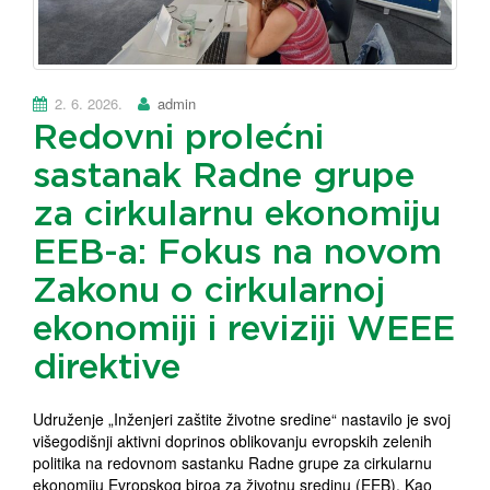
2. 6. 2026.
admin
Redovni prolećni
sastanak Radne grupe
za cirkularnu ekonomiju
EEB-a: Fokus na novom
Zakonu o cirkularnoj
ekonomiji i reviziji WEEE
direktive
Udruženje „Inženjeri zaštite životne sredine“ nastavilo je svoj
višegodišnji aktivni doprinos oblikovanju evropskih zelenih
politika na redovnom sastanku Radne grupe za cirkularnu
ekonomiju Evropskog biroa za životnu sredinu (EEB). Kao