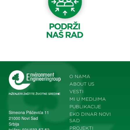
O NAMA
ABOUT US
VESTI
MI U MEDIJIMA
PUBLIKACIJE
Simeona Piščevića 11
EKO DINAR NOVI
21000 Novi Sad
SAD
Srbija
PROJEKTI
tel/fax: 021/633-57-52