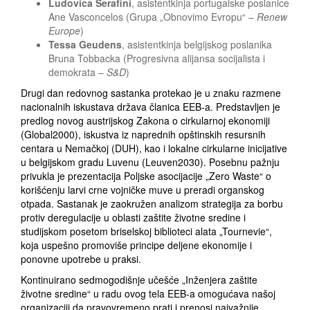
Ludovica Serafini
, asistentkinja portugalske poslanice
Ane Vasconcelos (Grupa „Obnovimo Evropu“ –
Renew
Europe
)
Tessa Geudens
, asistentkinja belgijskog poslanika
Bruna Tobbacka (Progresivna alijansa socijalista i
demokrata –
S&D
)
Drugi dan redovnog sastanka protekao je u znaku razmene
nacionalnih iskustava država članica EEB-a. Predstavljen je
predlog novog austrijskog Zakona o cirkularnoj ekonomiji
(Global2000), iskustva iz naprednih opštinskih resursnih
centara u Nemačkoj (DUH), kao i lokalne cirkularne inicijative
u belgijskom gradu Luvenu (Leuven2030). Posebnu pažnju
privukla je prezentacija Poljske asocijacije „Zero Waste“ o
korišćenju larvi crne vojničke muve u preradi organskog
otpada. Sastanak je zaokružen analizom strategija za borbu
protiv deregulacije u oblasti zaštite životne sredine i
studijskom posetom briselskoj biblioteci alata „Tournevie“,
koja uspešno promoviše principe deljene ekonomije i
ponovne upotrebe u praksi.
Kontinuirano sedmogodišnje učešće „Inženjera zaštite
životne sredine“ u radu ovog tela EEB-a omogućava našoj
organizaciji da pravovremeno prati i prenosi najvažnije