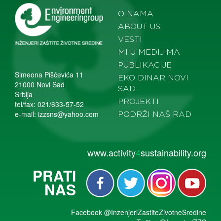
O NAMA
ABOUT US
VESTI
MI U MEDIJIMA
PUBLIKACIJE
Simeona Piščevića 11
EKO DINAR NOVI
21000 Novi Sad
SAD
Srbija
PROJEKTI
tel/fax: 021/633-57-52
e-mail:
izzsns@yahoo.com
PODRŽI NAŠ RAD
www.activity
4
sustainability.org
PRATI
NAS
Facebook
@InzenjeriZastiteZivotneSredine