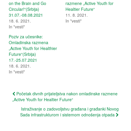
e
e
on the Brain and Go
razmene „Active Youth for
o
o
Circular!“(Srbija)
Healtier Future“
n
n
T
F
31.07.-08.08.2021
11. 8. 2021.
w
a
18. 6. 2021.
i
c
In "vesti"
t
e
In "vesti"
t
b
e
o
r
o
Poziv za učesnike:
(
k
Omladinska razmena
O
(
p
O
„Active Youth for Healthier
e
p
Future“(Srbija)
n
e
s
n
17.-25.07.2021
i
s
18. 6. 2021.
n
i
n
n
In "vesti"
e
n
w
e
w
w
i
w
n
i
Post
d
n
Početak divnih prijateljstva nakon omladinske razmene
o
d
„Active Youth for Healtier Future“
w
o
navigation
)
w
)
Istraživanje o zadovoljstvu građana i građanki Novog
Sada infrastrukturom i sistemom odnošenja otpada