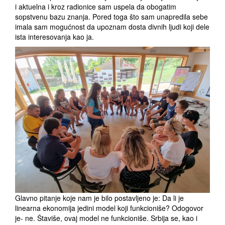
i aktuelna i kroz radionice sam uspela da obogatim
sopstvenu bazu znanja. Pored toga što sam unapredila sebe
imala sam mogućnost da upoznam dosta divnih ljudi koji dele
ista interesovanja kao ja.
Glavno pitanje koje nam je bilo postavljeno je: Da li je
linearna ekonomija jedini model koji funkcioniše? Odogovor
je- ne. Štaviše, ovaj model ne funkcioniše. Srbija se, kao i