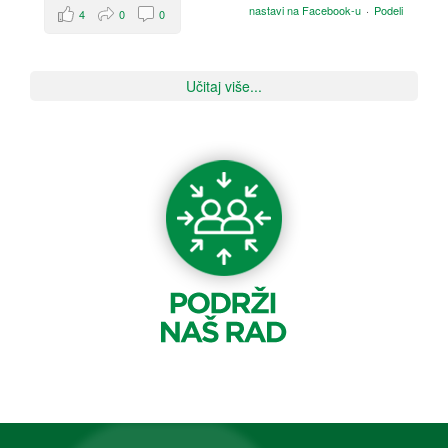
nastavi na Facebook-u
·
Podeli
4
0
0
Učitaj više...