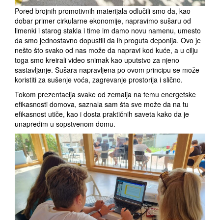
Pored brojnih promotivnih materijala odlučili smo da, kao
dobar primer cirkularne ekonomije, napravimo sušaru od
limenki i starog stakla i time im damo novu namenu, umesto
da smo jednostavno dopustili da ih proguta deponija. Ovo je
nešto što svako od nas može da napravi kod kuće, a u cilju
toga smo kreirali video snimak kao uputstvo za njeno
sastavljanje. Sušara napravljena po ovom principu se može
koristiti za sušenje voća, zagrevanje prostorija i slično.
Tokom prezentacija svake od zemalja na temu energetske
efikasnosti domova, saznala sam šta sve može da na tu
efikasnost utiče, kao i dosta praktičnih saveta kako da je
unapredim u sopstvenom domu.