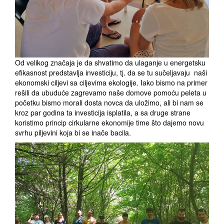
Od velikog značaja je da shvatimo da ulaganje u energetsku
efikasnost predstavlja investiciju, tj. da se tu sučeljavaju naši
ekonomski ciljevi sa ciljevima ekologije. Iako bismo na primer
rešili da ubuduće zagrevamo naše domove pomoću peleta u
početku bismo morali dosta novca da uložimo, ali bi nam se
kroz par godina ta investicija isplatila, a sa druge strane
koristimo princip cirkularne ekonomije time što dajemo novu
svrhu piljevini koja bi se inače bacila.