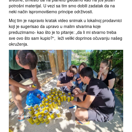
potrošni materijal. U vezi sa tim smo dobili zadatak da na
neki način ispromovišemo principe održivosti.
Moj tim je napravio kratak video snimak u lokalnoj prodavnici
koji je sugerisao da upravo u malim stvarima koje
preduzimamo- kao što je to pitanje: „da li mi stvarno treba
sve ovo što sam kupio?“, leži veliki doprinos očuvanju našeg
okruženja.