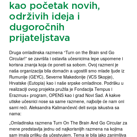
kao početak novih,
održivih ideja i
dugoročnih
prijateljstava
Druga omladinska razmena “Turn on the Brain snd Go
Circular!” se završila i ostavila učesnicima lepe uspomene i
korisna znanja koja će poneti sa sobom. Ovoj razmeni je
naša organizacija bila domaćin a ugostili smo mlade ljude iz
Rumunije (GEYC), Severne Makedonije (VCS Skopje),
Hrvatske (Eutopia) kao i naše srpske omladince. Podršku u
realizaciji ovog projekta pružila je Fondacija Tempus i
Erazmus+ program, OPENS kao i grad Novi Sad. A kakve
utiske učesnici nose sa same razmene, najbolje će nam oni
sami reći. Aleksandra Kalimančević deli svoja iskustva sa
nama:
„Omladinska razmena Turn On The Brain And Go Circular za
mene predstavlja jednu od najkorisnijih razmena na kojima
sam imala priliku da učestvujem. Tema je bila jako zanimljiva