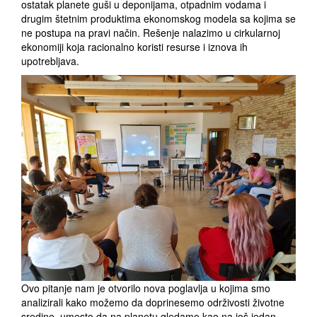
ostatak planete guši u deponijama, otpadnim vodama i
drugim štetnim produktima ekonomskog modela sa kojima se
ne postupa na pravi način. Rešenje nalazimo u cirkularnoj
ekonomiji koja racionalno koristi resurse i iznova ih
upotrebljava.
Ovo pitanje nam je otvorilo nova poglavlja u kojima smo
analizirali kako možemo da doprinesemo održivosti životne
sredine, umesto da na planetu gledamo kao na još jedan