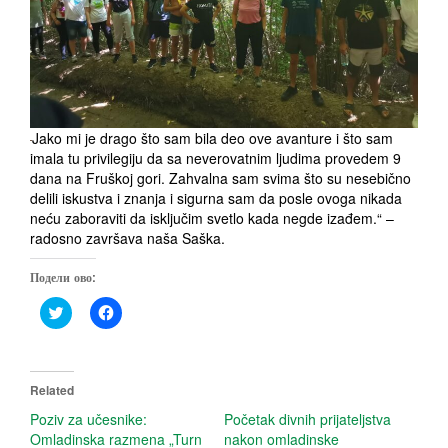
Jako mi je drago što sam bila deo ove avanture i što sam
imala tu privilegiju da sa neverovatnim ljudima provedem 9
dana na Fruškoj gori. Zahvalna sam svima što su nesebično
delili iskustva i znanja i sigurna sam da posle ovoga nikada
neću zaboraviti da isključim svetlo kada negde izađem.“ –
radosno završava naša Saška.
Подели ово:
C
C
l
l
i
i
c
c
k
k
t
t
o
o
Related
s
s
h
h
Poziv za učesnike:
Početak divnih prijateljstva
a
a
Omladinska razmena „Turn
nakon omladinske
r
r