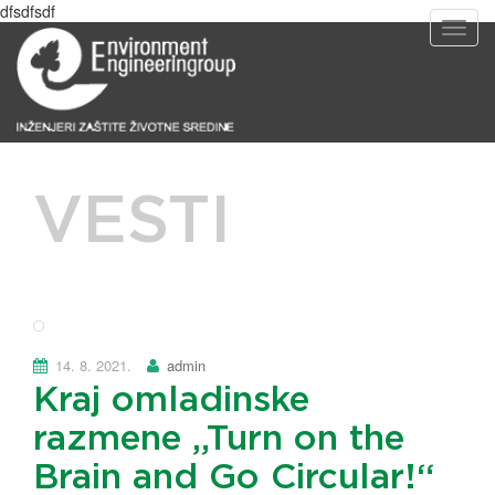
dfsdfsdf
T
o
g
g
l
e
n
a
VESTI
v
i
g
a
t
i
o
n
14. 8. 2021.
admin
Kraj omladinske
razmene „Turn on the
Brain and Go Circular!“