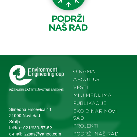
O NAMA
ABOUT US
VESTI
MI U MEDIJIMA
PUBLIKACIJE
Simeona Piščevića 11
EKO DINAR NOVI
21000 Novi Sad
SAD
Srbija
PROJEKTI
tel/fax: 021/633-57-52
e-mail:
izzsns@yahoo.com
PODRŽI NAŠ RAD