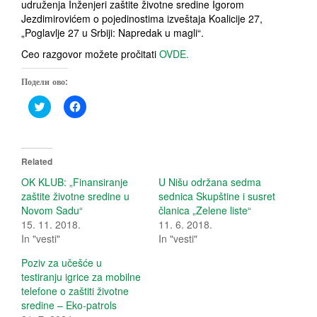
udruženja Inženjeri zaštite životne sredine Igorom
Jezdimirovićem o pojedinostima izveštaja Koalicije 27,
„Poglavlje 27 u Srbiji: Napredak u magli“.
Ceo razgovor možete pročitati
OVDE.
Подели ово:
C
C
l
l
i
i
c
c
k
k
t
t
o
o
Related
s
s
h
h
OK KLUB: „Finansiranje
U Nišu održana sedma
a
a
zaštite životne sredine u
sednica Skupštine i susret
r
r
e
e
Novom Sadu“
članica „Zelene liste“
o
o
15. 11. 2018.
11. 6. 2018.
n
n
T
F
In "vesti"
In "vesti"
w
a
i
c
t
e
Poziv za učešće u
t
b
testiranju igrice za mobilne
e
o
r
o
telefone o zaštiti životne
(
k
sredine – Eko-patrols
O
(
p
O