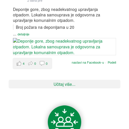
2 dana pre
Deponije gore, zbog neadekvatnog upravljanja
otpadom. Lokalna samouprava je odgovorna za
upravljanje komunalnim otpadom.
Broj požara na deponijama u 20
...
detaljnije
nastavi na Facebook-u
·
Podeli
4
0
0
Učitaj više...