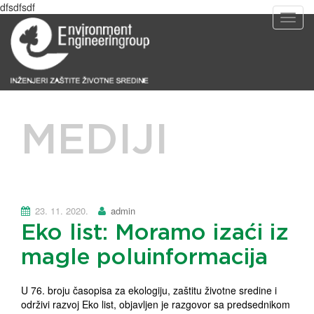
dfsdfsdf
T
o
g
g
l
e
n
a
MEDIJI
v
i
g
a
t
i
23. 11. 2020.
admin
o
Eko list: Moramo izaći iz
n
magle poluinformacija
U 76. broju časopisa za ekologiju, zaštitu životne sredine i
održivi razvoj Eko list, objavljen je razgovor sa predsednikom