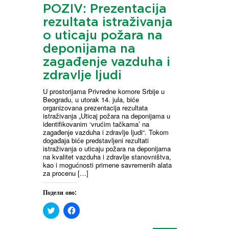
r
r
POZIV: Prezentacija
e
e
o
o
rezultata istraživanja
n
n
T
F
o uticaju požara na
w
a
i
c
deponijama na
t
e
t
b
zagađenje vazduha i
e
o
r
o
zdravlje ljudi
(
k
O
(
U prostorijama Privredne komore Srbije u
p
O
e
p
Beogradu, u utorak 14. jula, biće
n
e
organizovana prezentacija rezultata
s
n
istraživanja „Uticaj požara na deponijama u
i
s
identifikovanim ‘vrućim tačkama’ na
n
i
n
n
zagađenje vazduha i zdravlje ljudi“. Tokom
e
n
događaja biće predstavljeni rezultati
w
e
istraživanja o uticaju požara na deponijama
w
w
na kvalitet vazduha i zdravlje stanovništva,
i
w
kao i mogućnosti primene savremenih alata
n
i
d
n
za procenu […]
o
d
w
o
)
w
Подели ово:
)
C
C
l
l
i
i