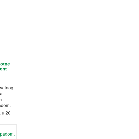
votne
ment
p
kvatnog
na
a
padom.
a u 20