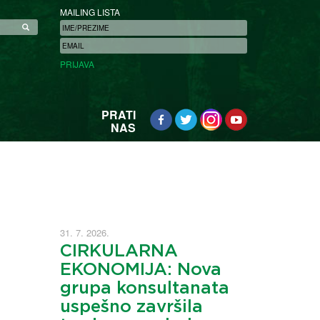
MAILING LISTA
PRATI
NAS
31. 7. 2026.
CIRKULARNA
EKONOMIJA: Nova
grupa konsultanata
uspešno završila