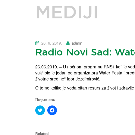
MEDIJI
26. 6. 2019.
admin
Radio Novi Sad: Wat
26.06.2019. – U noćnom programu RNS1 koji je vodio
vuk“ bio je jedan od organizatora Water Festa i pred
životne sredine“ Igor Jezdimirović.
O tome koliko je voda bitan resurs za život i zdravlje
Подели ово:
C
C
l
l
i
i
c
c
k
k
t
t
o
o
Related