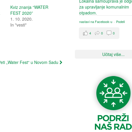
Kviz znanja “WATER
R
FEST 2020”
1. 10. 2020.
nastavi na Facebook-u
·
Podeli
In "vesti"
4
0
0
Učitaj više...
eti „Water Fest“ u Novom Sadu