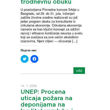
trodnevnu obuku
U prostorijama Privredne komore Srbije u
Beogradu, od 29. do 31. jula, Inženjeri
zaštite životne sredine realizovali su još
jedan program obuke za konsultante iz
cirkularne ekonomije. Cirkularna ekonomija
nameće se kao ključni koncept za održivi
razvoj i efikasno korišćenje resursa u svetu
koji se suočava sa sve većim ekološkim
izazovima, Njeni ciljevi — očuvanje […]
Подели ово:
C
C
l
l
i
i
c
c
VIŠE
k
k
t
t
o
o
s
s
h
h
14. 7. 2026.
a
a
r
r
UNEP: Procena
e
e
o
o
uticaja požara na
n
n
T
F
deponijama na
w
a
i
c