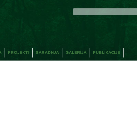
Search
for:
A
PROJEKTI
SARADNJA
GALERIJA
PUBLIKACIJE