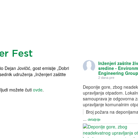
er Fest
Inženjeri zaštite ži
 Dejan Jovičić, gost emisije „Dobri
sredine - Environ
Engineering Grou
sednik udruženja „Inženjeri zaštite
2 dana pre
Deponije gore, zbog neade
 ljudi možete čuti
ovde
.
upravljanja otpadom. Lokal
samouprava je odgovorna z
upravljanje komunalnim ot
Broj požara na deponijam
...
detaljnije