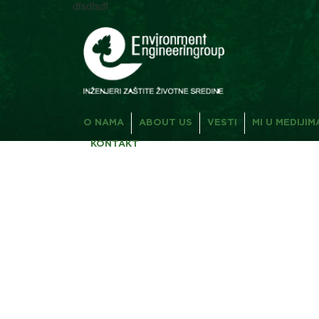
dfsdfsdf
O NAMA
ABOUT US
VESTI
MI U MEDIJIM
KONTAKT