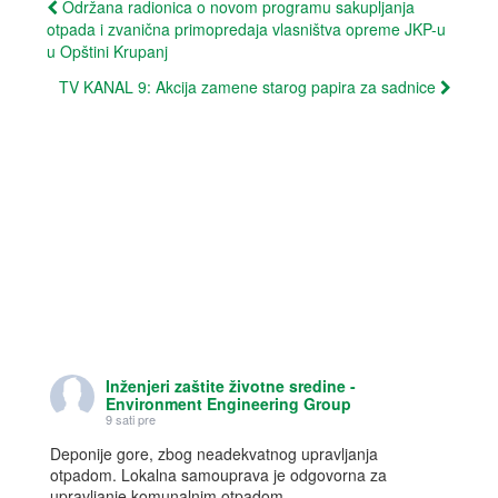
Post
d
n
Održana radionica o novom programu sakupljanja
o
d
otpada i zvanična primopredaja vlasništva opreme JKP-u
w
o
navigation
)
w
u Opštini Krupanj
)
TV KANAL 9: Akcija zamene starog papira za sadnice
Inženjeri zaštite životne sredine -
Environment Engineering Group
9 sati pre
Deponije gore, zbog neadekvatnog upravljanja
otpadom. Lokalna samouprava je odgovorna za
upravljanje komunalnim otpadom.