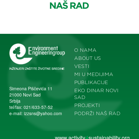
O NAMA
ABOUT US
VESTI
MI U MEDIJIMA
PUBLIKACIJE
Simeona Piščevića 11
EKO DINAR NOVI
21000 Novi Sad
SAD
Srbija
PROJEKTI
tel/fax: 021/633-57-52
e-mail:
izzsns@yahoo.com
PODRŽI NAŠ RAD
www.activity
4
sustainability.org