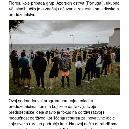
Flores, koje pripada grupi Azorskih ostrva (Portugal), ukupno
42 mladih učilo je o značaju očuvanja resursa i omladinskom
preduzetništvu.
Ovaj sedmodnevni program namenjen mladim
preduzetnicima i onima koji žele da razviju svoje
preduzetničke ideje stavio je fokus na održivi razvoj i
mogućnost održivog korišćenja resursa za inovativne ideje
koje svako ruralno područje ima. Na ovaj način ohrabrili smo