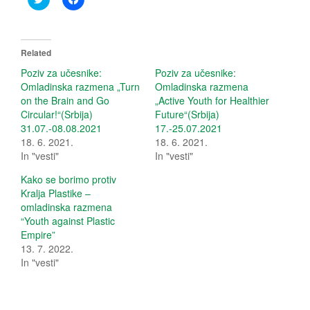
l
l
i
i
c
c
k
k
t
t
o
o
Related
s
s
h
h
Poziv za učesnike:
Poziv za učesnike:
a
a
Omladinska razmena „Turn
Omladinska razmena
r
r
e
e
on the Brain and Go
„Active Youth for Healthier
o
o
Circular!“(Srbija)
Future“(Srbija)
n
n
T
F
31.07.-08.08.2021
17.-25.07.2021
w
a
18. 6. 2021.
i
c
18. 6. 2021.
t
e
In "vesti"
In "vesti"
t
b
e
o
r
o
Kako se borimo protiv
(
k
Kralja Plastike –
O
(
p
O
omladinska razmena
e
p
“Youth against Plastic
n
e
s
n
Empire”
i
s
13. 7. 2022.
n
i
n
n
In "vesti"
e
n
w
e
w
w
i
w
n
i