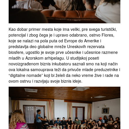
Kao dobar primer mesta koje ima veliki, pre svega turistički,
potencijal i zbog čega je i upravo odabrano, ostrvo Flores,
koje se nalazi na pola puta od Evrope do Amerike i
predstavlja deo globalne mreže Uneskovih rezervata
biosfere, ugostilo je svoje prve učesnike i učesnice razmene
mladih u Azorskom arhipelagu. U studijskoj poseti
novoizgrađenom biznis inkubatoru saznali smo na koji način
ova lokalna samouprava teži da privuče mlade preduzetnike i
“digitalne nomade” koji bi želeli da neko vreme žive i rade na
ovom ostrvu i razvijaju svoje biznis ideje.