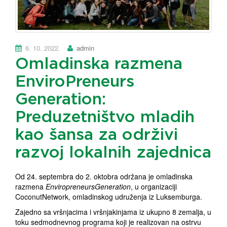
6. 10. 2022.
admin
Omladinska razmena
EnviroPreneurs
Generation:
Preduzetništvo mladih
kao šansa za održivi
razvoj lokalnih zajednica
Od 24. septembra do 2. oktobra održana je omladinska
razmena
EnviropreneursGeneration
, u organizaciji
CoconutNetwork, omladinskog udruženja iz Luksemburga.
Zajedno sa vršnjacima i vršnjakinjama iz ukupno 8 zemalja, u
toku sedmodnevnog programa koji je realizovan na ostrvu