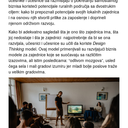
učesnike i učesnice da razmišljaju o pokretanju samostalnog
biznisa koristeći potencijale ruralnih područja sa dvostrukim
ciljem: kako bi prepoznali potencijale svojih lokalnih zajednica
i na osnovu njih stvorili prilike za zaposlenje i doprineli
njenom održivom razvoju.
Kako bi adekvatno sagledali šta je ono što zajednica ima, šta
joj nedostaje i šta je zajednici
najpotrebnije da bi se ona
razvijala, učesnici i učesnice su učili da koriste
Design
Thinking
model. Ovaj model primenjivali su razvijajući biznis
modele za zajednice koje se suočavaju sa različitim
izazovima, ali istim posledicama: “odlivom mozgova”, usled
čega
sela i mali gradovi izumiru jer mladi bolje poslove traže
u velikim gradovima.