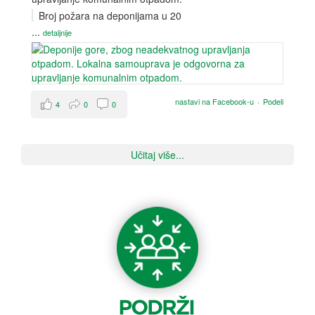
Broj požara na deponijama u 20
...
detaljnije
nastavi na Facebook-u
·
Podeli
4
0
0
Učitaj više...