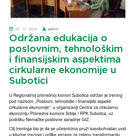
22. 10. 2024.
admin
Održana edukacija o
poslovnim, tehnološkim
i finansijskim aspektima
cirkularne ekonomije u
Subotici
U Regionalnoj privrednoj komori Subotica održan je trening
pod nazivom „Poslovni, tehnološki i finansijski aspekti
cirkularne ekonomije“, u organizaciji Centra za cirkularnu
ekonomiju Privredne komore Srbije i RPK Subotica, uz
podršku Nemačke poslovne saradnje GIZ.
Cilj treninga bio je da se učesnicima pruži sveobuhvatan uvid
u ključne izazove i prilike vezane za zelenu transformaciju