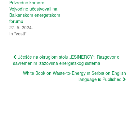
p
O
Privredne komore
e
p
Vojvodine učestvovali na
n
e
s
n
Balkanskom energetskom
i
s
forumu
n
i
n
n
27. 5. 2024.
e
n
In "vesti"
w
e
w
w
i
w
n
i
d
n
o
d
Post
Učešće na okruglom stolu „ESINERGY“: Razgovor o
w
o
)
w
savremenim izazovima energetskog sistema
navigation
)
White Book on Waste-to-Energy in Serbia on English
language is Published