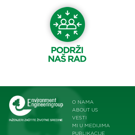
O NAMA
ABOUT US
VESTI
MI U MEDIJIMA
PUBLIKACIJE