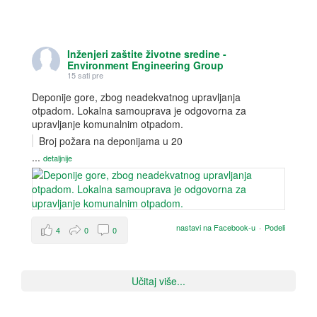
Inženjeri zaštite životne sredine -
Environment Engineering Group
15 sati pre
Deponije gore, zbog neadekvatnog upravljanja
otpadom. Lokalna samouprava je odgovorna za
upravljanje komunalnim otpadom.
Broj požara na deponijama u 20
...
detaljnije
nastavi na Facebook-u
·
Podeli
4
0
0
Učitaj više...