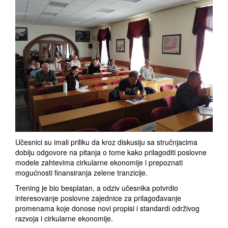
Učesnici su imali priliku da kroz diskusiju sa stručnjacima
dobiju odgovore na pitanja o tome kako prilagoditi poslovne
modele zahtevima cirkularne ekonomije i prepoznati
mogućnosti finansiranja zelene tranzicije.
Trening je bio besplatan, a odziv učesnika potvrdio
interesovanje poslovne zajednice za prilagođavanje
promenama koje donose novi propisi i standardi održivog
razvoja i cirkularne ekonomije.