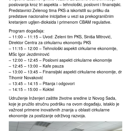
poslovanja kroz tri aspekta – tehnološki, poslovni i finansijski.
Predstavnici Zelenog tima PKS-a iskoristili su priliku da
predstave nacionalne inicijative u vezi sa prekograničnim
kretanjem ugljen-dioksida i primenom CBAM regulative.
Program događaja:
– 11:00 – 11:15 – Uvod: Zeleni tim PKS, Siniša Mitrović,
Direktor Centra za cirkularnu ekonomiju PKS
– 11:15 – 12:00 – Tehnološki aspekti cirkularne ekonomije,
MSc Igor Jezdimirović
– 12:00 – 12:45 – Poslovni aspekti cirkularne ekonomije
– 12:45 – 13:00 – Kafe pauza
– 13:00 – 13:45 – Finansijski aspekti cirkularne ekonomije, dr
Tihomir Novaković
– 13:45 – 14:15 – Pitanja i odgovori
– 14:15 – 15:00 – Koktel
Udruženje Inženjeri zaštite životne sredine iz Novog Sada,
koje je pružilo stručnu podršku na ovom događaju, istaklo je
važnost primene inovativnih znanja u oblasti cirkularne
ekonomije za postizanje održivog razvoja.