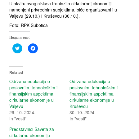
U okviru ovog ciklusa treninzi o cirkularnoj ekonomiji,
namenjeni privrednim subjektima, biće organizovani i u
Valjevu (29.10.) i Kruševcu (30.10.).
Foto: RPK Subotica
Подели ово:
C
C
l
l
i
i
c
c
k
k
t
t
o
o
Related
s
s
h
h
Održana edukacija o
Održana edukacija o
a
a
poslovnim, tehnološkim i
poslovnim, tehnološkim i
r
r
e
e
finansijskim aspektima
finansijskim aspektima
o
o
cirkularne ekonomije u
cirkularne ekonomije u
n
n
T
F
Valjevu
Kruševcu
w
a
29. 10. 2024.
i
c
30. 10. 2024.
t
e
In "vesti"
In "vesti"
t
b
e
o
r
o
Predstavnici Saveta za
(
k
cirkularnu ekonomiju
O
(