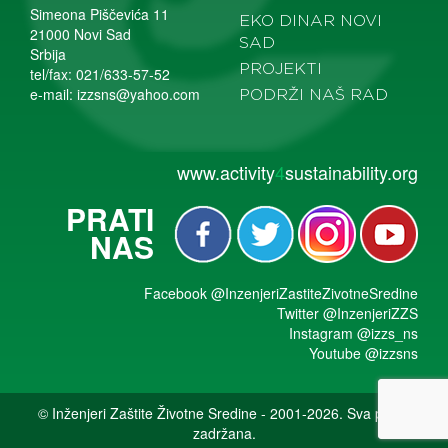
Simeona Piščevića 11
EKO DINAR NOVI
21000 Novi Sad
SAD
Srbija
PROJEKTI
tel/fax: 021/633-57-52
e-mail:
izzsns@yahoo.com
PODRŽI NAŠ RAD
www.activity
4
sustainability.org
PRATI
NAS
Facebook
@InzenjeriZastiteZivotneSredine
Twitter
@InzenjeriZZS
Instagram
@izzs_ns
Youtube
@izzsns
© Inženjeri Zaštite Životne Sredine - 2001
-2026. Sva prava
zadržana.