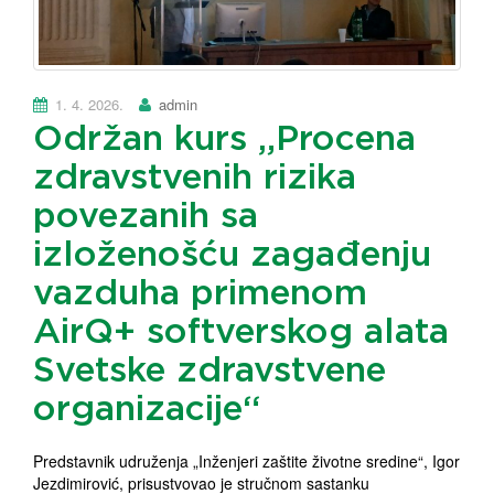
1. 4. 2026.
admin
Održan kurs „Procena
zdravstvenih rizika
povezanih sa
izloženošću zagađenju
vazduha primenom
AirQ+ softverskog alata
Svetske zdravstvene
organizacije“
Predstavnik udruženja „Inženjeri zaštite životne sredine“, Igor
Jezdimirović, prisustvovao je stručnom sastanku