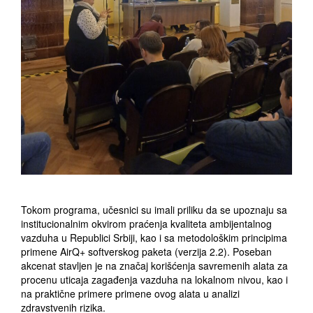
Tokom programa, učesnici su imali priliku da se upoznaju sa
institucionalnim okvirom praćenja kvaliteta ambijentalnog
vazduha u Republici Srbiji, kao i sa metodološkim principima
primene AirQ+ softverskog paketa (verzija 2.2). Poseban
akcenat stavljen je na značaj korišćenja savremenih alata za
procenu uticaja zagađenja vazduha na lokalnom nivou, kao i
na praktične primere primene ovog alata u analizi
zdravstvenih rizika.