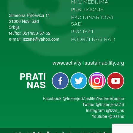
MI U MEDIJIMA
PUBLIKACIJE
Simeona Piščevića 11
EKO DINAR NOVI
21000 Novi Sad
SAD
Srbija
PROJEKTI
tel/fax: 021/633-57-52
e-mail:
izzsns@yahoo.com
PODRŽI NAŠ RAD
www.activity
4
sustainability.org
PRATI
NAS
Facebook
@InzenjeriZastiteZivotneSredine
Twitter
@InzenjeriZZS
Instagram
@izzs_ns
Youtube
@izzsns