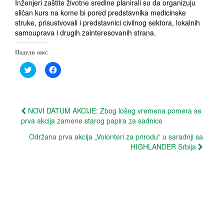
Inženjeri zaštite životne sredine planirali su da organizuju
sličan kurs na kome bi pored predstavnika medicinske
struke, prisustvovali i predstavnici civilnog sektora, lokalnih
samouprava i drugih zainteresovanih strana.
Подели ово:
C
C
l
l
i
i
c
c
k
k
t
t
Post
o
o
NOVI DATUM AKCIJE: Zbog lošeg vremena pomera se
s
s
prva akcija zamene starog papira za sadnice
h
h
navigation
a
a
r
r
Održana prva akcija „Volonteri za prirodu“ u saradnji sa
e
e
HIGHLANDER Srbija
o
o
n
n
T
F
w
a
i
c
t
e
t
b
e
o
r
o
(
k
O
(
p
O