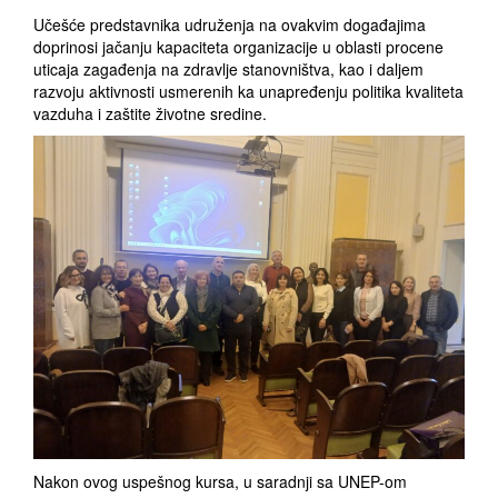
Učešće predstavnika udruženja na ovakvim događajima
doprinosi jačanju kapaciteta organizacije u oblasti procene
uticaja zagađenja na zdravlje stanovništva, kao i daljem
razvoju aktivnosti usmerenih ka unapređenju politika kvaliteta
vazduha i zaštite životne sredine.
Nakon ovog uspešnog kursa, u saradnji sa UNEP-om