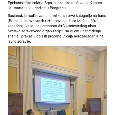
Epidemiološke sekcije
Srpsko lekarsko društvo
, održanom
31. marta 2026. godine u Beogradu.
Sastanak je realizovan u formi kursa prve kategorije na temu
„Procena zdravstvenih rizika povezanih sa izloženošću
zagađenju vazduha primenom AirQ+ softverskog alata
Svetske zdravstvene organizacije“, sa ciljem unapređenja
znanja i prakse u oblasti procene uticaja aerozagađenja na
javno zdravlje.