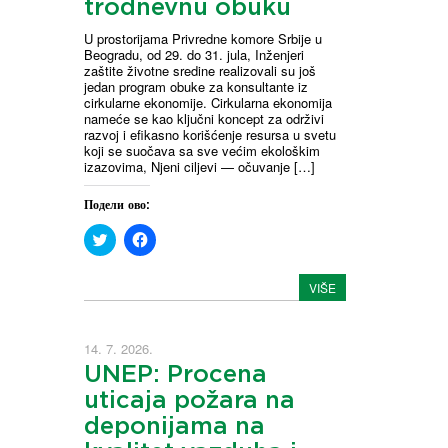
trodnevnu obuku
U prostorijama Privredne komore Srbije u
Beogradu, od 29. do 31. jula, Inženjeri
zaštite životne sredine realizovali su još
jedan program obuke za konsultante iz
cirkularne ekonomije. Cirkularna ekonomija
nameće se kao ključni koncept za održivi
razvoj i efikasno korišćenje resursa u svetu
koji se suočava sa sve većim ekološkim
izazovima, Njeni ciljevi — očuvanje […]
Подели ово:
C
C
l
l
i
i
c
c
VIŠE
k
k
t
t
o
o
s
s
h
h
14. 7. 2026.
a
a
r
r
UNEP: Procena
e
e
o
o
uticaja požara na
n
n
T
F
deponijama na
w
a
i
c