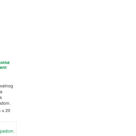
votne
ment
p
kvatnog
na
a
padom.
a u 20