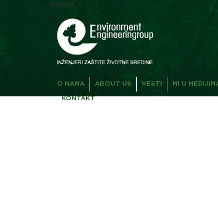
dfsdfsdf
O NAMA
ABOUT US
VESTI
MI U MEDIJIM
KONTAKT