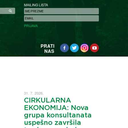
MAILING LISTA
PRATI
NAS
31. 7. 2026.
CIRKULARNA
EKONOMIJA: Nova
grupa konsultanata
uspešno završila