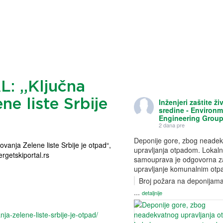
: „Ključna
ne liste Srbije
Inženjeri zaštite ži
sredine - Environ
Engineering Grou
2 dana pre
Deponije gore, zbog neade
vanja Zelene liste Srbije je otpad“,
upravljanja otpadom. Lokal
ergetskiportal.rs
samouprava je odgovorna z
upravljanje komunalnim ot
Broj požara na deponijam
...
detaljnije
nja-zelene-liste-srbije-je-otpad/