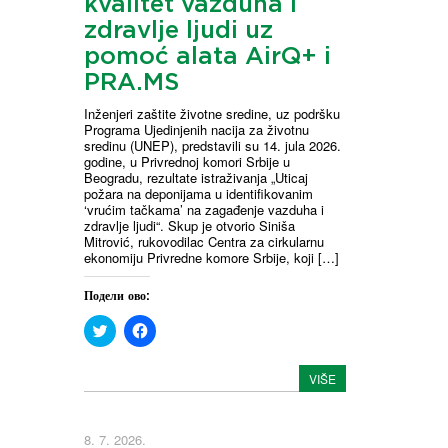
kvalitet vazduha i
t
e
t
b
zdravlje ljudi uz
e
o
r
o
pomoć alata AirQ+ i
(
k
O
(
PRA.MS
p
O
e
p
Inženjeri zaštite životne sredine, uz podršku
n
e
s
n
Programa Ujedinjenih nacija za životnu
i
s
sredinu (UNEP), predstavili su 14. jula 2026.
n
i
godine, u Privrednoj komori Srbije u
n
n
Beogradu, rezultate istraživanja „Uticaj
e
n
w
e
požara na deponijama u identifikovanim
w
w
‘vrućim tačkama’ na zagađenje vazduha i
i
w
zdravlje ljudi“. Skup je otvorio Siniša
n
i
Mitrović, rukovodilac Centra za cirkularnu
d
n
ekonomiju Privredne komore Srbije, koji […]
o
d
w
o
)
w
)
Подели ово:
C
C
l
l
i
i
c
c
VIŠE
k
k
t
t
o
o
s
s
h
h
8. 7. 2026.
a
a