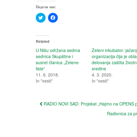
Подели ово:
C
C
l
l
i
i
c
c
k
k
t
t
o
o
Related
s
s
h
h
U Nišu održana sedma
Zeleni inkubator- jačan
a
a
sednica Skupštine i
organizacija čija je obla
r
r
e
e
susret članica „Zelene
delovanja zaštita život
o
o
liste“
sredine
n
n
T
F
11. 6. 2018.
4. 3. 2020.
w
a
In "vesti"
i
c
In "vesti"
t
e
t
b
e
o
r
o
(
k
Post
RADIO NOVI SAD: Projekat „Hajmo na OPENS pi
O
(
p
O
navigation
e
p
Radionica za p
n
e
s
n
i
s
n
i
n
n
e
n