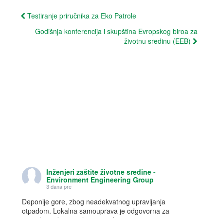
w
w
i
w
Post
Testiranje priručnika za Eko Patrole
n
i
d
n
navigation
o
d
Godišnja konferencija i skupština Evropskog biroa za
w
o
životnu sredinu (EEB)
)
w
)
Inženjeri zaštite životne sredine -
Environment Engineering Group
3 dana pre
Deponije gore, zbog neadekvatnog upravljanja
otpadom. Lokalna samouprava je odgovorna za