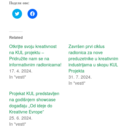
Подели ово:
C
C
l
l
i
i
c
c
k
k
t
t
o
o
Related
s
s
h
h
Otkrijte svoju kreativnost
Završen prvi ciklus
a
a
na KUL projektu –
radionica za nove
r
r
e
e
Pridružite nam se na
preduzetnike u kreativnim
o
o
informativnim radionicama!
industrijama u skopu KUL
n
n
T
F
17. 4. 2024.
Projekta
w
a
In "vesti"
i
c
31. 7. 2024.
t
e
In "vesti"
t
b
e
o
r
o
Projekat KUL predstavljen
(
k
na godišnjem showcase
O
(
p
O
događaju „Od ideje do
e
p
Kreativne Evrope”
n
e
s
n
25. 6. 2024.
i
s
In "vesti"
n
i
n
n
e
n
w
e