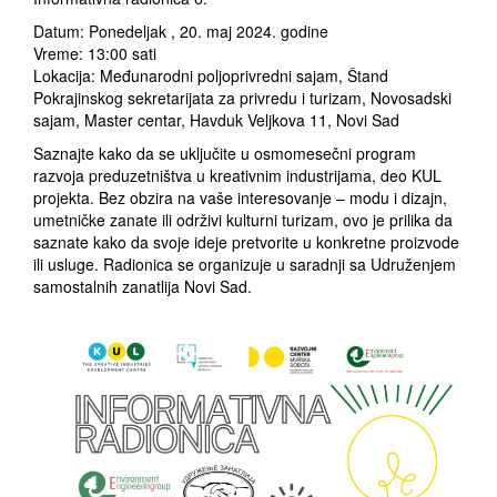
Datum: Ponedeljak , 20. maj 2024. godine
Vreme: 13:00 sati
Lokacija: Međunarodni poljoprivredni sajam, Štand
Pokrajinskog sekretarijata za privredu i turizam, Novosadski
sajam, Master centar, Havduk Veljkova 11, Novi Sad
Saznajte kako da se uključite u osmomesečni program
razvoja preduzetništva u kreativnim industrijama, deo KUL
projekta. Bez obzira na vaše interesovanje – modu i dizajn,
umetničke zanate ili održivi kulturni turizam, ovo je prilika da
saznate kako da svoje ideje pretvorite u konkretne proizvode
ili usluge. Radionica se organizuje u saradnji sa Udruženjem
samostalnih zanatlija Novi Sad.