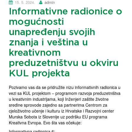
15. 5. 2024.
admin
Informativne radionice o
mogućnosti
unapređenju svojih
znanja i veština u
kreativnom
preduzetništvu u okviru
KUL projekta
Pozivamo vas da se pridružite nizu informativnih radionica u
vezi sa KUL projektom – programom razvoja preduzetništva
u kreativnim industrijama, koji Inženjeri zaštite životne
sredine sprovode zajedno sa partnerima Centrom za
cjeloživotno učenje i kulturu iz Hrvatske i Razvojni center
Murska Sobota iz Slovenije uz podršku EU programa
Kreativna Evropa. Evo šta vas očekuje:
Informativna radionica 6: