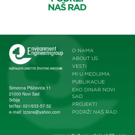
O NAMA
ABOUT US
VESTI
MI U MEDIJIMA
PUBLIKACIJE
Simeona Piščevića 11
EKO DINAR NOVI
21000 Novi Sad
SAD
Srbija
PROJEKTI
tel/fax: 021/633-57-52
e-mail:
izzsns@yahoo.com
PODRŽI NAŠ RAD