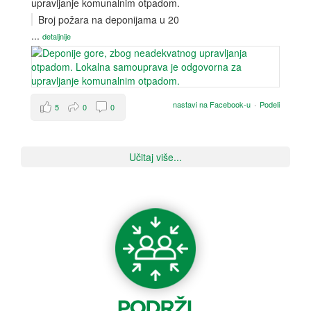
upravljanje komunalnim otpadom.
Broj požara na deponijama u 20
...
detaljnije
nastavi na Facebook-u
·
Podeli
5
0
0
Učitaj više...