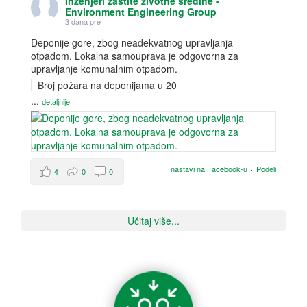
Inženjeri zaštite životne sredine -
Environment Engineering Group
3 dana pre
Deponije gore, zbog neadekvatnog upravljanja
otpadom. Lokalna samouprava je odgovorna za
upravljanje komunalnim otpadom.
Broj požara na deponijama u 20
...
detaljnije
nastavi na Facebook-u
·
Podeli
4
0
0
Učitaj više...