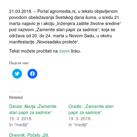
21.03.2018. – Portal agromedia.rs, u tekstu objavljenom
povodom obeležavanja Svetskog dana šuma, u sredu 21.
marta najavio je i akciju „Inženjera zaštite životne sredine“
pod nazivom „Zamenite stari papir za sadnice“, koja se
održava od 20. do 24. marta u Novom Sadu, u okviru
manifestacije „Novosadsko proleće“.
Tekst možete pročitati na
ovom
linku.
Подели ово:
C
C
l
l
i
i
c
c
k
k
t
t
o
o
Related
s
s
h
h
Danas: Akcija „Zamenite
Oradio: „Zamenite stari
a
a
stari papir za sadnice“
papir za sadnice“
r
r
e
e
19. 3. 2018.
19. 3. 2018.
o
o
In "mediji"
In "mediji"
n
n
T
F
w
a
Dnevnik: Počelo „28.
i
c