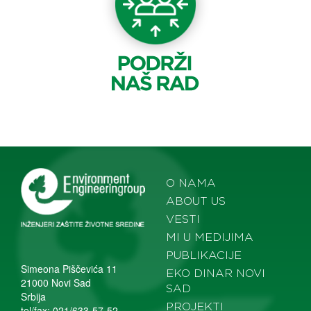
O NAMA
ABOUT US
VESTI
MI U MEDIJIMA
PUBLIKACIJE
Simeona Piščevića 11
EKO DINAR NOVI
21000 Novi Sad
SAD
Srbija
PROJEKTI
tel/fax: 021/633-57-52