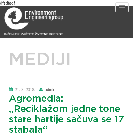
dfsdfsdf
T
o
g
g
l
e
n
a
MEDIJI
v
i
g
a
t
i
21. 3. 2018.
admin
o
Agromedia:
n
„Reciklažom jedne tone
stare hartije sačuva se 17
stabala“