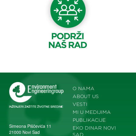
O NAMA
ABOUT US
VESTI
MI U MEDIJIMA
PUBLIKACIJE
Simeona Piščevića 11
EKO DINAR NOVI
21000 Novi Sad
SAD