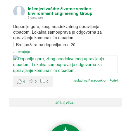
Inženjeri zaštite životne sredine -
Environment Engineering Group
3 dana pre
Deponije gore, zbog neadekvatnog upravljanja
otpadom. Lokalna samouprava je odgovorna za
upravljanje komunalnim otpadom.
Broj požara na deponijama u 20
...
detaljnije
nastavi na Facebook-u
·
Podeli
4
0
0
Učitaj više...